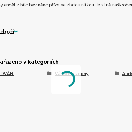
 anděl z bílé bavlněné příze se zlatou nitkou. Je silně naškrob
zboží
zařazeno v kategoriích
OVÁNÍ
Vánoční ozdoby
And