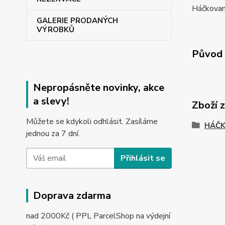
Háčkovaný
GALERIE PRODANÝCH
VÝROBKŮ
Původ 
Nepropásněte novinky, akce
a slevy!
Zboží 
Můžete se kdykoli odhlásit. Zasíláme
HÁČK
jednou za 7 dní.
Přihlásit se
Doprava zdarma
nad 2000Kč ( PPL ParcelShop na výdejní