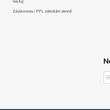
místo)
Zásilkovnou i PPL odesílám denně
N