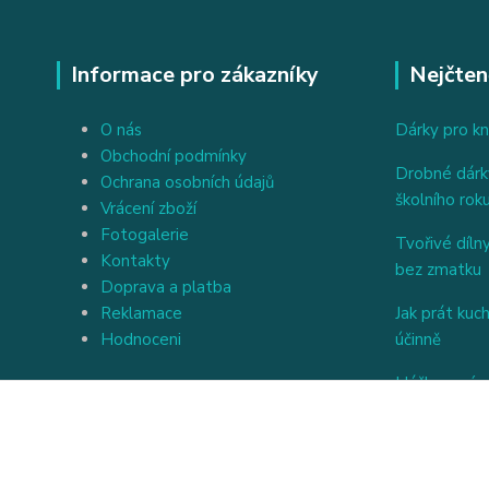
Informace pro zákazníky
Nejčten
O nás
Dárky pro kn
Obchodní podmínky
Drobné dárky
Ochrana osobních údajů
školního rok
Vrácení zboží
Fotogalerie
Tvořivé dílny
Kontakty
bez zmatku
Doprava a platba
Reklamace
Jak prát kuc
Hodnoceni
účinně
Háčkovaný a