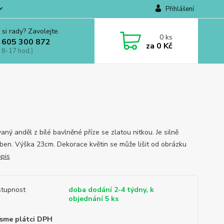
Přihlášení
 si rady? Zavolejte.
0
ks
 605 300 872
za
0 Kč
 8-17 hod.)
ný anděl z bílé bavlněné příze se zlatou nitkou. Je silně
ben. Výška 23cm. Dekorace květin se může lišit od obrázku
opis
tupnost
doba dodání 2-4 týdny, k
objednání 5 ks
sme plátci DPH