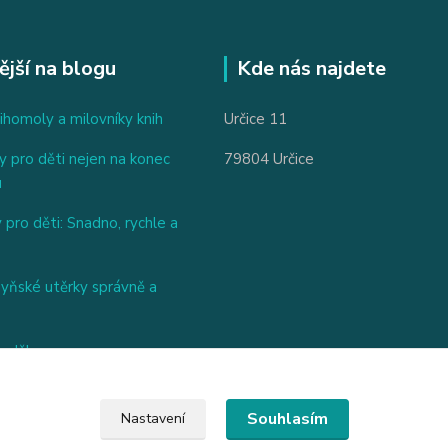
ější na blogu
Kde nás najdete
ihomoly a milovníky knih
Určice 11
 pro děti nejen na konec
79804 Určice
u
 pro děti: Snadno, rychle a
hyňské utěrky správně a
nděl
Souhlasím
Nastavení