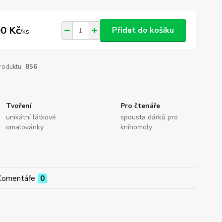
0 Kč
Přidat do košíku
/
ks
roduktu:
856
Tvoření
Pro čtenáře
unikátní látkové
spousta dárků pro
omalovánky
knihomoly
Komentáře
0