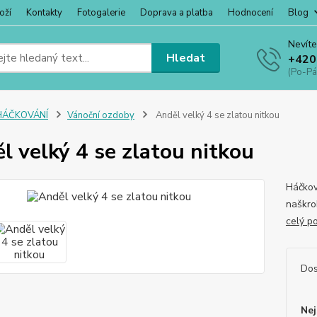
oží
Kontakty
Fotogalerie
Doprava a platba
Hodnocení
Blog
Nevíte
Hledat
+420
(Po-Pá
HÁČKOVÁNÍ
Vánoční ozdoby
Anděl velký 4 se zlatou nitkou
l velký 4 se zlatou nitkou
Háčkova
naškro
celý p
Dos
Nej