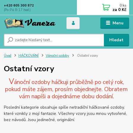
0
ks
+420 605 300 872
za
0 Kč
(Po-Pá 8-17 hod.)
Menu
Hledat
Úvod
HÁČKOVÁNÍ
Vánoční ozdoby
Ostatní vzory
Ostatní vzory
V
ánoční ozdoby háčkuji průběžně po celý rok,
pokud máte zájem, prosím objednejte. Obratem
vám napíši a dojednáme dobu dodání.
Poslední kategorie obsahuje spíše netradiční háčkované ozdoby,
které vznikly z mojí fantazie. Všechny vzory jsou mnou vytvořené,
bez návodů. Jsou jedinečné, originální.