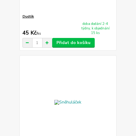
Dudlík
doba dodání 2-4
týdny, k objednání
45 Kč
15 ks
/
ks
Přidat do košíku