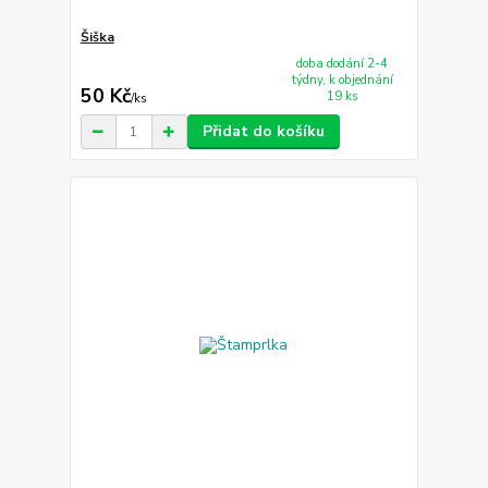
Šiška
doba dodání 2-4
týdny, k objednání
50 Kč
19 ks
/
ks
Přidat do košíku