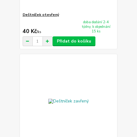
Deštníček otevřený
doba dodání 2-4
týdny, k objednání
40 Kč
15 ks
/
ks
Přidat do košíku