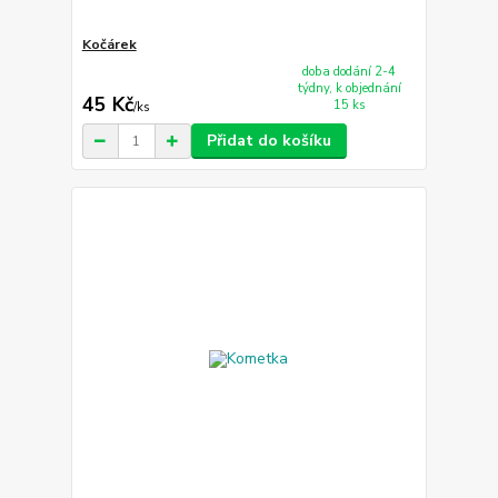
Kočárek
doba dodání 2-4
týdny, k objednání
45 Kč
15 ks
/
ks
Přidat do košíku