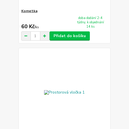
Kometka
doba dodání 2-4
týdny, k objednání
60 Kč
14 ks
/
ks
Přidat do košíku