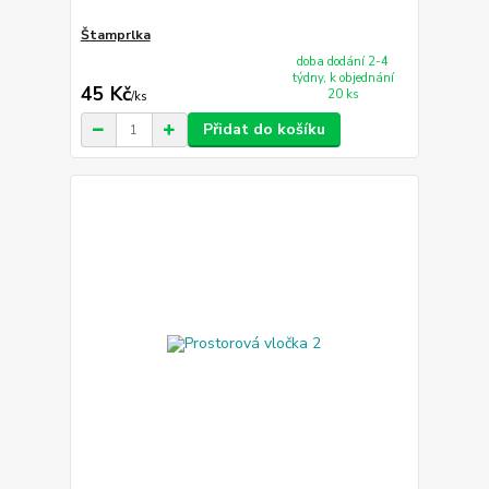
Štamprlka
doba dodání 2-4
týdny, k objednání
45 Kč
20 ks
/
ks
Přidat do košíku