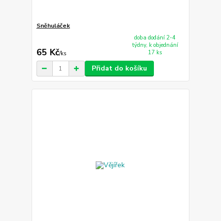
Sněhuláček
doba dodání 2-4
týdny, k objednání
65 Kč
17 ks
/
ks
Přidat do košíku