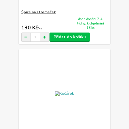
Špice na stromeček
doba dodání 2-4
týdny, k objednání
130 Kč
18 ks
/
ks
Přidat do košíku