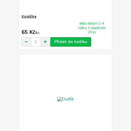
Koulička
doba dodání 2-4
týdny, k objednání
65 Kč
20 ks
/
ks
Přidat do košíku