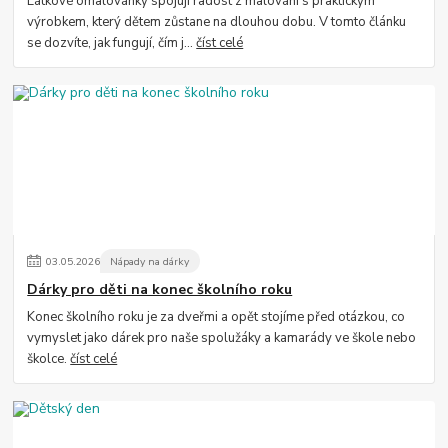
Látkové omalovánky spojují radost z malování s praktickým
výrobkem, který dětem zůstane na dlouhou dobu. V tomto článku
se dozvíte, jak fungují, čím j...
číst celé
03
.
05
.
2026
Nápady na dárky
Dárky pro děti na konec školního roku
Konec školního roku je za dveřmi a opět stojíme před otázkou, co
vymyslet jako dárek pro naše spolužáky a kamarády ve škole nebo
školce.
číst celé