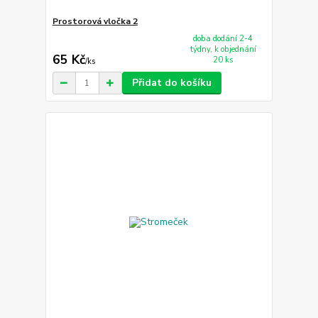
Prostorová vločka 2
doba dodání 2-4
týdny, k objednání
65 Kč
20 ks
/
ks
Přidat do košíku