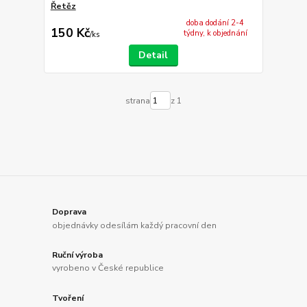
Řetěz
doba dodání 2-4
150 Kč
týdny, k objednání
/
ks
Detail
strana
z 1
Doprava
objednávky odesílám každý pracovní den
Ruční výroba
vyrobeno v České republice
Tvoření