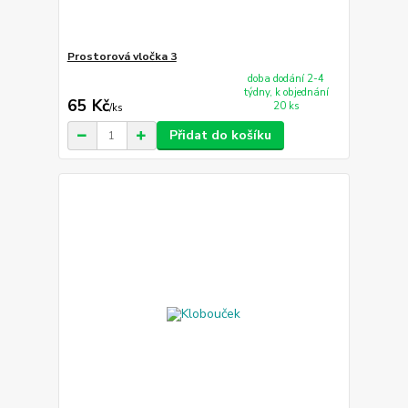
Prostorová vločka 3
doba dodání 2-4
týdny, k objednání
65 Kč
20 ks
/
ks
Přidat do košíku