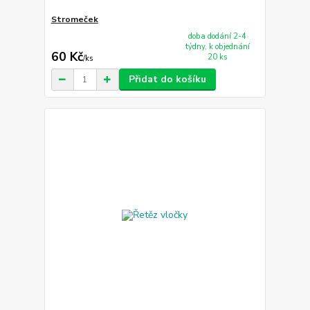
Stromeček
doba dodání 2-4
týdny, k objednání
60 Kč
20 ks
/
ks
Přidat do košíku