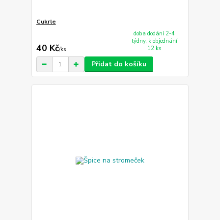
Cukrle
doba dodání 2-4
týdny, k objednání
40 Kč
12 ks
/
ks
Přidat do košíku