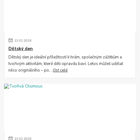
13
.
02
.
2026
Dětský den
Dětský den je ideální příležitostí k hrám, společným zážitkům a
tvořivým aktivitám, které děti opravdu baví. Letos můžeš udělat
něco originálního – po...
číst celé
13
.
02
.
2026