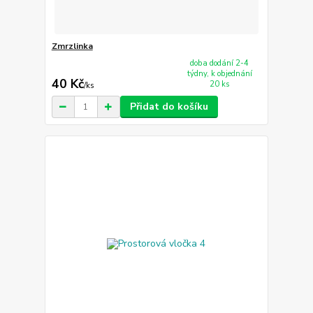
Zmrzlinka
doba dodání 2-4
týdny, k objednání
40 Kč
20 ks
/
ks
Přidat do košíku