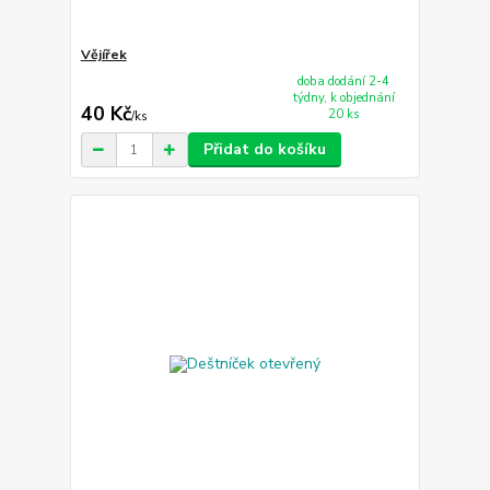
Vějířek
doba dodání 2-4
týdny, k objednání
40 Kč
20 ks
/
ks
Přidat do košíku