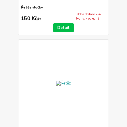
Řetěz vločky
doba dodání 2-4
150 Kč
týdny, k objednání
/
ks
Detail