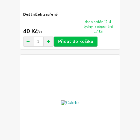
Deštníček zavřený
doba dodání 2-4
týdny, k objednání
40 Kč
17 ks
/
ks
Přidat do košíku