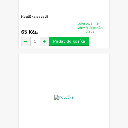
Koulička satelit
doba dodání 2-4
týdny, k objednání
65 Kč
20 ks
/
ks
Přidat do košíku