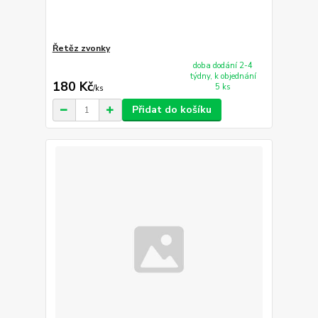
Řetěz zvonky
doba dodání 2-4
týdny, k objednání
180 Kč
5 ks
/
ks
Přidat do košíku