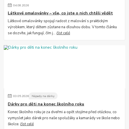
04
.
08
.
2026
Látkové omalovánky – vše, co jste o nich chtěli vědět
Látkové omalovánky spojují radost z malování s praktickým
výrobkem, který dětem zůstane na dlouhou dobu. V tomto článku
se dozvíte, jak fungují, čím j...
číst celé
03
.
05
.
2026
Nápady na dárky
Dárky pro děti na konec školního roku
Konec školního roku je za dveřmi a opět stojíme před otázkou, co
vymyslet jako dárek pro naše spolužáky a kamarády ve škole nebo
školce.
číst celé