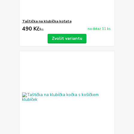
Taštička na klubíčka koťata
490 Kč
na dotaz 11 ks
/
ks
Zvolit variantu