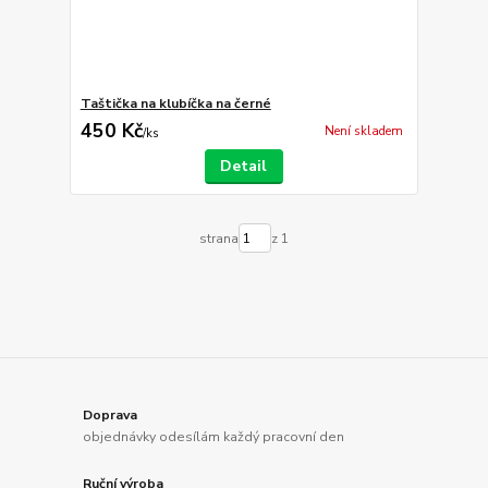
Taštička na klubíčka na černé
450 Kč
Není skladem
/
ks
Detail
strana
z 1
Doprava
objednávky odesílám každý pracovní den
Ruční výroba