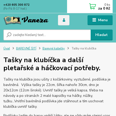
0
ks
+420 605 300 872
za
0 Kč
(Po-Pá 8-17 hod.)
Menu
Hledat
Úvod
BAREVNÉ ŠITÍ
Barevné kabelky
Tašky na klubíčka
Tašky na klubíčka a další
pletařské a háčkovací potřeby.
Tašky na klubíčka jsou ušity z kočárkoviny, vyztužené, podšívka je
bavlněná. Výška tašky je 22cm, šířka nahoře 30cm, dno je
20x12cm (12cm široké). Uvnitř tašky je velká kapsa, třeba na
návody a po stranách 2 malé kapsičky na háčky, nůžky,
tužku...Vnitřní bavlněná podšívka jde stáhnout a tím uschovat
klubíčka uvnitř tašky.
Podšívku ladím do barvy vnější látky, ale ne vždy mám stejný vzor,