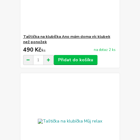
Taštička na klubíčka Ano mám doma víc klubek
než ponožek
490 Kč
na dotaz 2 ks
/
ks
Přidat do košíku