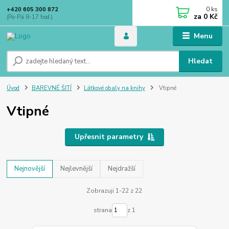
0
ks
+420 605 300 872
za
0 Kč
(Po-Pá 8-17 hod.)
Menu
Hledat
Úvod
BAREVNÉ ŠITÍ
Látkové obaly na knihy
Vtipné
Vtipné
Upřesnit parametry
Nejnovější
Nejlevnější
Nejdražší
Zobrazuji 1-22 z 22
strana
z 1