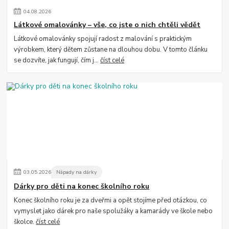
04
.
08
.
2026
Látkové omalovánky – vše, co jste o nich chtěli vědět
Látkové omalovánky spojují radost z malování s praktickým
výrobkem, který dětem zůstane na dlouhou dobu. V tomto článku
se dozvíte, jak fungují, čím j...
číst celé
03
.
05
.
2026
Nápady na dárky
Dárky pro děti na konec školního roku
Konec školního roku je za dveřmi a opět stojíme před otázkou, co
vymyslet jako dárek pro naše spolužáky a kamarády ve škole nebo
školce.
číst celé