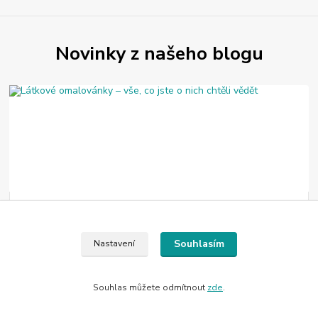
Novinky z našeho blogu
04
.
08
.
2026
Látkové omalovánky – vše, co jste o nich chtěli vědět
Souhlasím
Nastavení
Látkové omalovánky spojují radost z malování s praktickým
výrobkem, který dětem zůstane na dlouhou dobu. V tomto článku
se dozvíte, jak fungují, čím j...
číst celé
Souhlas můžete odmítnout
zde
.