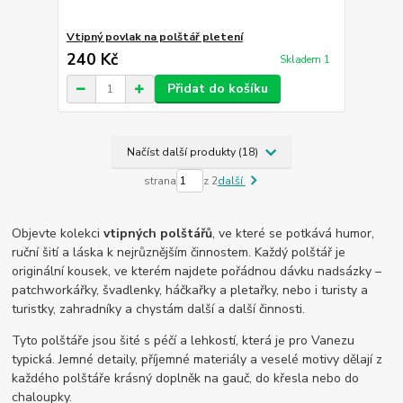
Vtipný povlak na polštář pletení
240 Kč
Skladem 1
Přidat do košíku
Načíst další produkty (18)
strana
z 2
další
Objevte kolekci
vtipných polštářů
, ve které se potkává humor,
ruční šití a láska k nejrůznějším činnostem. Každý polštář je
originální kousek, ve kterém najdete pořádnou dávku nadsázky –
patchworkářky, švadlenky, háčkařky a pletařky, nebo i turisty a
turistky, zahradníky a chystám další a další činnosti.
Tyto polštáře jsou šité s péčí a lehkostí, která je pro Vanezu
typická. Jemné detaily, příjemné materiály a veselé motivy dělají z
každého polštáře krásný doplněk na gauč, do křesla nebo do
chaloupky.