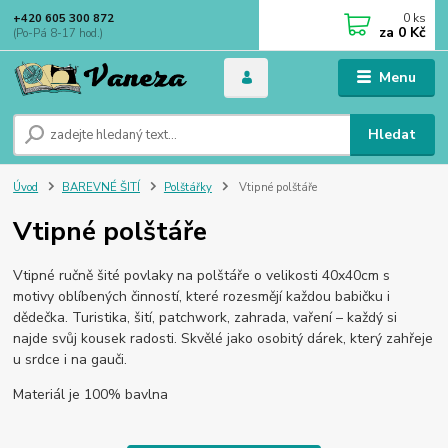
0
ks
+420 605 300 872
za
0 Kč
(Po-Pá 8-17 hod.)
Menu
Hledat
Úvod
BAREVNÉ ŠITÍ
Polštářky
Vtipné polštáře
Vtipné polštáře
Vtipné ručně šité povlaky na polštáře o velikosti 40x40cm s
motivy oblíbených činností, které rozesmějí každou babičku i
dědečka. Turistika, šití, patchwork, zahrada, vaření – každý si
najde svůj kousek radosti. Skvělé jako osobitý dárek, který zahřeje
u srdce i na gauči.
Materiál je 100% bavlna