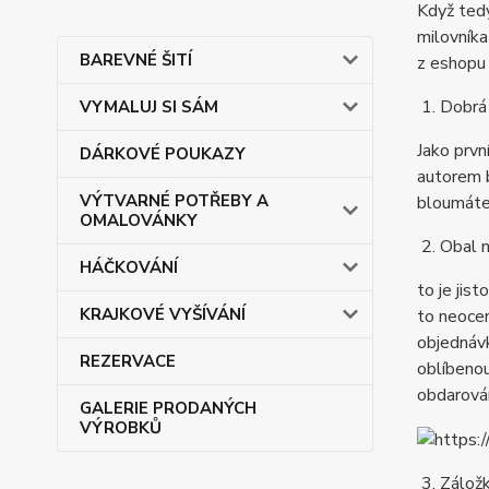
Když tedy
milovníka
BAREVNÉ ŠITÍ
z eshop
1. Dobrá
VYMALUJ SI SÁM
Jako prvn
DÁRKOVÉ POUKAZY
autorem b
VÝTVARNÉ POTŘEBY A
bloumáte 
OMALOVÁNKY
2. Obal n
HÁČKOVÁNÍ
to je jis
KRAJKOVÉ VYŠÍVÁNÍ
to neoce
objednávk
REZERVACE
oblíbenou
obdarován
GALERIE PRODANÝCH
VÝROBKŮ
3. Zálož