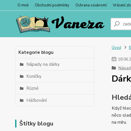
O mně
Obchodní podmínky
Ochrana soukromí
Vrácení zb
Úvod
Kategorie blogu
18
.
06
.
Nápady na dárky
Nápad
Dárk
Koníčky
Různé
Hledá
Háčkování
Když hled
něco slad
na míru.
Štítky blogu