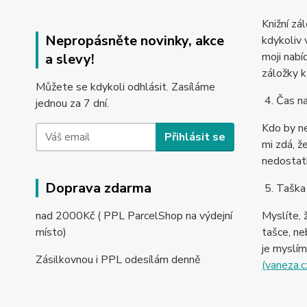
Knižní zá
Nepropásněte novinky, akce
kdykoliv 
moji nabí
a slevy!
záložky 
Můžete se kdykoli odhlásit. Zasíláme
4. Čas na
jednou za 7 dní.
Kdo by ne
Přihlásit se
mi zdá, ž
nedostatk
Doprava zdarma
5. Taška
nad 2000Kč ( PPL ParcelShop na výdejní
Myslíte, 
místo)
tašce, ne
je myslím 
Zásilkovnou i PPL odesílám denně
(vaneza.c