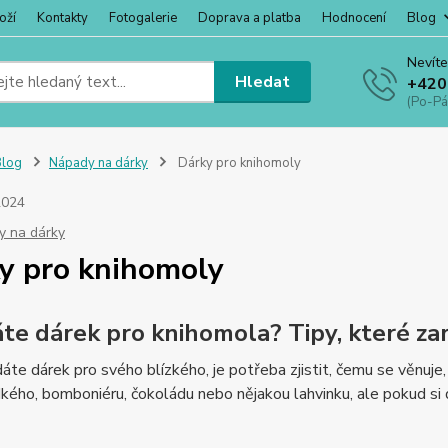
oží
Kontakty
Fotogalerie
Doprava a platba
Hodnocení
Blog
Nevíte
Hledat
+420
(Po-Pá
Blog
Nápady na dárky
Dárky pro knihomoly
2024
y na dárky
y pro knihomoly
te dárek pro knihomola? Tipy, které za
áte dárek pro svého blízkého, je potřeba zjistit, čemu se věnuje,
kého, bomboniéru, čokoládu nebo nějakou lahvinku, ale pokud si 