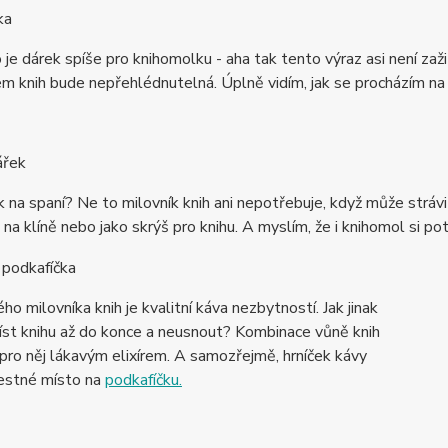
ka
o je dárek spíše pro knihomolku - aha tak tento výraz asi není zaž
m knih bude nepřehlédnutelná. Úplně vidím, jak se procházím na
ářek
 na spaní? Ne to milovník knih ani nepotřebuje, když může strávi
 na klíně nebo jako skrýš pro knihu. A myslím, že i knihomol si p
 podkafíčka
ho milovníka knih je kvalitní káva nezbytností. Jak jinak
íst knihu až do konce a neusnout? Kombinace vůně knih
 pro něj lákavým elixírem. A samozřejmě, hrníček kávy
estné místo na
podkafíčku.