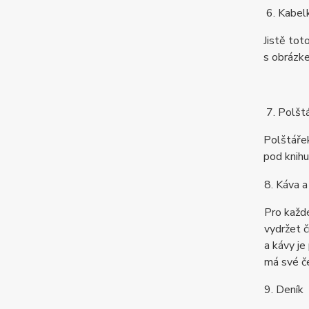
6. Kabel
Jistě tot
s obrázke
7. Polšt
Polštářek
pod knihu
8. Káva a
Pro každé
vydržet č
a kávy je
má své č
9. Deník