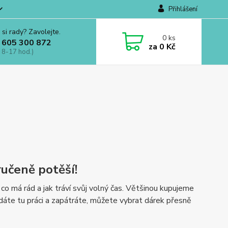
Přihlášení
 si rady? Zavolejte.
0
ks
 605 300 872
za
0 Kč
 8-17 hod.)
ručeně potěší!
 co má rád a jak tráví svůj volný čas. Většinou kupujeme
dáte tu práci a zapátráte, můžete vybrat dárek přesně