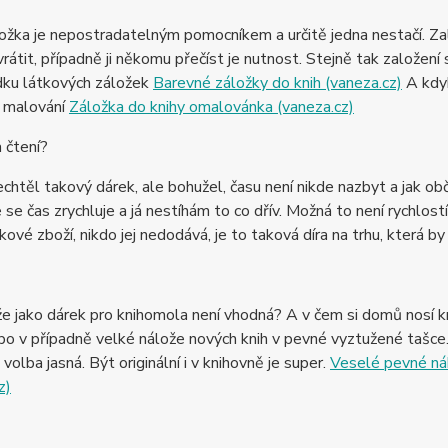
ložka je nepostradatelným pomocníkem a určitě jedna nestačí. Zal
vrátit, případně ji někomu přečíst je nutnost. Stejně tak založen
dku látkových záložek
Barevné záložky do knih (vaneza.cz)
A kdyb
k malování
Záložka do knihy omalovánka (vaneza.cz)
 čtení?
chtěl takový dárek, ale bohužel, času není nikde nazbyt a jak ob
e se čas zrychluje a já nestíhám to co dřív. Možná to není rychlostí
ové zboží, nikdo jej nedodává, je to taková díra na trhu, která 
že jako dárek pro knihomola není vhodná? A v čem si domů nosí kn
bo v případně velké nálože nových knih v pevné vyztužené tašce.
volba jasná. Být originální i v knihovně je super.
Veselé pevné nák
z)