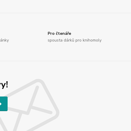
Pro čtenáře
vánky
spousta dárků pro knihomoly
y!