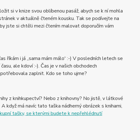
ožit si v knize svou oblíbenou pasáž, abych se k ní mohla
í stránek v aktuálně čteném kousku. Tak se podívejte na
y jste si chtěli mezi čtením malovat doporučím vám
čas říkám i já „sama mám málo“ :-) V posledních letech se
 času, ale kdoví :-). Čas je v našich obchodech
by potřebovala zaplnit. Kdo se toho ujme?
ihy z knihkupectví? Nebo z knihovny? No jistě, v látkové
 A když má navíc tato taška nádherný obrázek s knihami,
upní tašky, se kterými budete k nepřehlédnutí