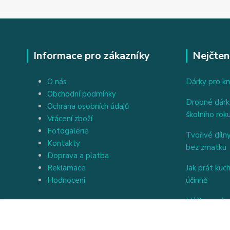
Informace pro zákazníky
Nejčten
O nás
Dárky pro kn
Obchodní podmínky
Drobné dárky
Ochrana osobních údajů
školního rok
Vrácení zboží
Fotogalerie
Tvořivé dílny
Kontakty
bez zmatku
Doprava a platba
Reklamace
Jak prát kuc
Hodnoceni
účinně
Háčkovaný a