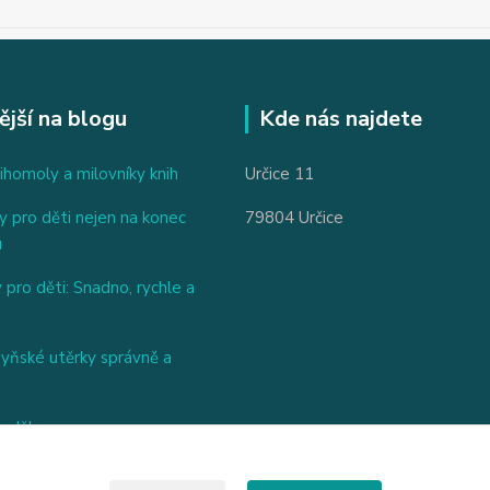
ější na blogu
Kde nás najdete
ihomoly a milovníky knih
Určice 11
 pro děti nejen na konec
79804 Určice
u
 pro děti: Snadno, rychle a
hyňské utěrky správně a
nděl