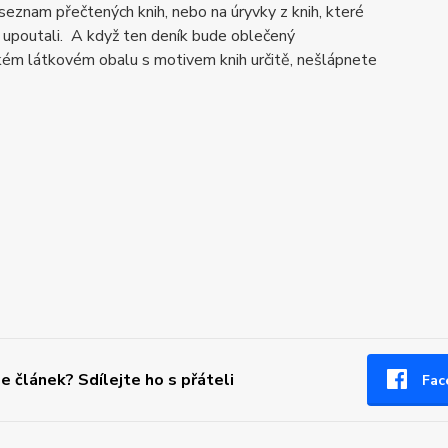
seznam přečtených knih, nebo na úryvky z knih, které
 upoutali. A když ten deník bude oblečený
ckém látkovém obalu s motivem knih určitě, nešlápnete
se článek? Sdílejte ho s přáteli
Fac