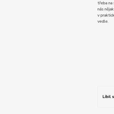
třeba na 
nás nějak
v prakti
vedle.
Líbil 