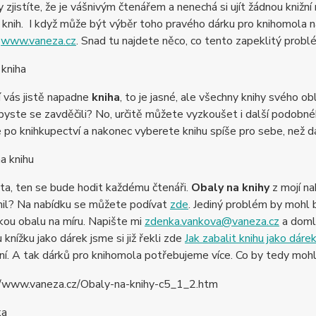
 zjistíte, že je vášnivým čtenářem a nenechá si ujít žádnou knižní
 knih. I když může být výběr toho pravého dárku pro knihomola 
u
www.vaneza.cz
. Snad tu najdete něco, co tento zapeklitý probl
 kniha
í vás jistě napadne
kniha
, to je jasné, ale všechny knihy svého o
yste se zavděčili? No, určitě můžete vyzkoušet i další podobného
po knihkupectví a nakonec vyberete knihu spíše pro sebe, než d
a knihu
tota, ten se bude hodit každému čtenáři.
Obaly na knihy
z mojí na
nil? Na nabídku se můžete podívat
zde
. Jediný problém by mohl b
ou obalu na míru. Napište mi
zdenka.vankova@vaneza.cz
a domlu
 knížku jako dárek jsme si již řekli zde
Jak zabalit knihu jako dáre
í. A tak dárků pro knihomola potřebujeme více. Co by tedy mohl
ka