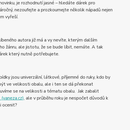
 novinku, je rozhodnutí jasné – hledáte dárek pro
náročný, nezoufejte a prozkoumejte několik nápadů nejen
ém vyřeší.
blíbeného autora již má a vy nevíte, kterým dalším
 žánru, ale jistotu, že se bude líbit, nemáte. A tak
árek který nutně potřebujete.
bídky jsou univerzální, látkové, příjemné do ruky, kdo by
ýt ve velikosti obalu, ale i ten se dá překonat
víme se na velikosti a tématu obalu. Jak zabalit
k (vaneza.cz)
, ale v průběhu roku je nespočet důvodů k
i ocenit?