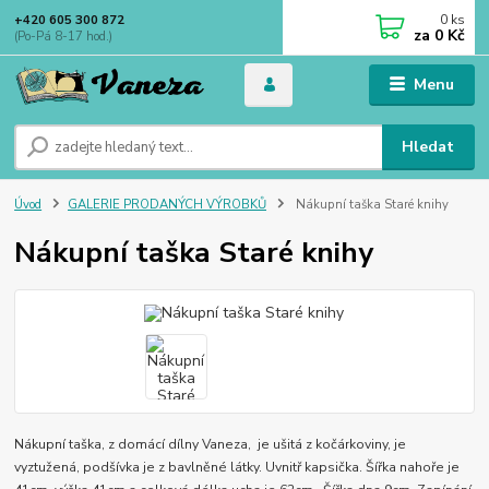
0
ks
+420 605 300 872
za
0 Kč
(Po-Pá 8-17 hod.)
Menu
Hledat
Úvod
GALERIE PRODANÝCH VÝROBKŮ
Nákupní taška Staré knihy
Nákupní taška Staré knihy
Nákupní taška, z domácí dílny Vaneza, je ušitá z kočárkoviny, je
vyztužená, podšívka je z bavlněné látky. Uvnitř kapsička. Šířka nahoře je