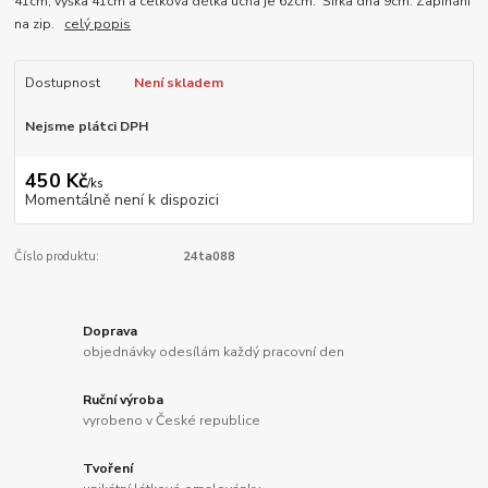
41cm, výška 41cm a celková délka ucha je 62cm. Šířka dna 9cm. Zapínání
na zip.
celý popis
Dostupnost
Není skladem
Nejsme plátci DPH
450 Kč
/
ks
Momentálně není k dispozici
Číslo produktu:
24ta088
Doprava
objednávky odesílám každý pracovní den
Ruční výroba
vyrobeno v České republice
Tvoření