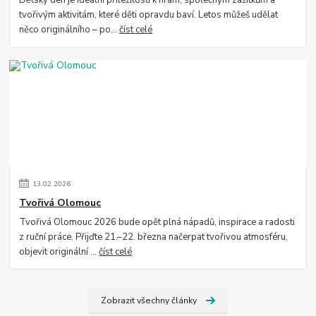
Dětský den je ideální příležitostí k hrám, společným zážitkům a
tvořivým aktivitám, které děti opravdu baví. Letos můžeš udělat
něco originálního – po...
číst celé
13
.
02
.
2026
Tvořivá Olomouc
Tvořivá Olomouc 2026 bude opět plná nápadů, inspirace a radosti
z ruční práce. Přijďte 21.–22. března načerpat tvořivou atmosféru,
objevit originální ...
číst celé
Zobrazit všechny články