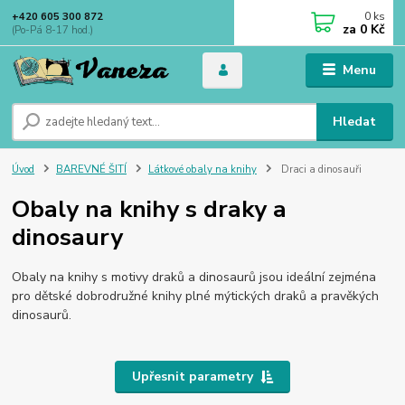
0
ks
+420 605 300 872
za
0 Kč
(Po-Pá 8-17 hod.)
Menu
Hledat
Úvod
BAREVNÉ ŠITÍ
Látkové obaly na knihy
Draci a dinosauři
Obaly na knihy s draky a
dinosaury
Obaly na knihy s motivy draků a dinosaurů jsou ideální zejména
pro dětské dobrodružné knihy plné mýtických draků a pravěkých
dinosaurů.
Upřesnit parametry