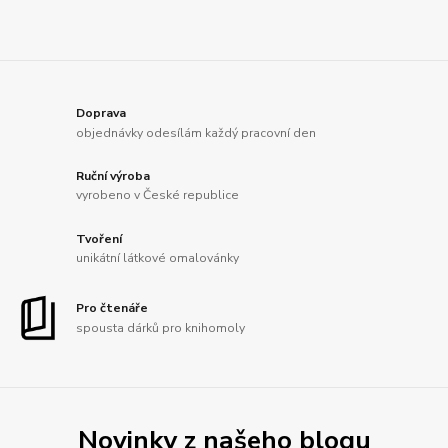
Doprava
objednávky odesílám každý pracovní den
Ruční výroba
vyrobeno v České republice
Tvoření
unikátní látkové omalovánky
Pro čtenáře
spousta dárků pro knihomoly
Novinky z našeho blogu