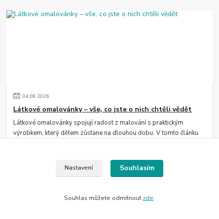
04
.
08
.
2026
Látkové omalovánky – vše, co jste o nich chtěli vědět
Látkové omalovánky spojují radost z malování s praktickým
výrobkem, který dětem zůstane na dlouhou dobu. V tomto článku
se dozvíte, jak fungují, čím j...
číst celé
Souhlasím
Nastavení
Souhlas můžete odmítnout
zde
.