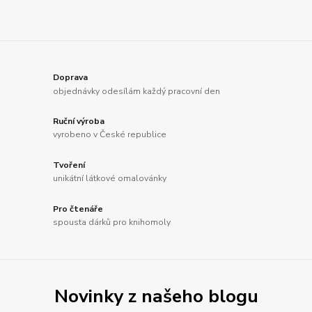
Doprava
objednávky odesílám každý pracovní den
Ruční výroba
vyrobeno v České republice
Tvoření
unikátní látkové omalovánky
Pro čtenáře
spousta dárků pro knihomoly
Novinky z našeho blogu