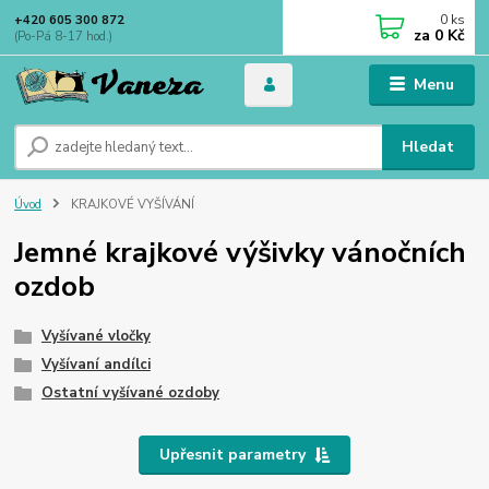
0
ks
+420 605 300 872
za
0 Kč
(Po-Pá 8-17 hod.)
Menu
Hledat
Úvod
KRAJKOVÉ VYŠÍVÁNÍ
Jemné krajkové výšivky vánočních
ozdob
Vyšívané vločky
Vyšívaní andílci
Ostatní vyšívané ozdoby
Upřesnit parametry