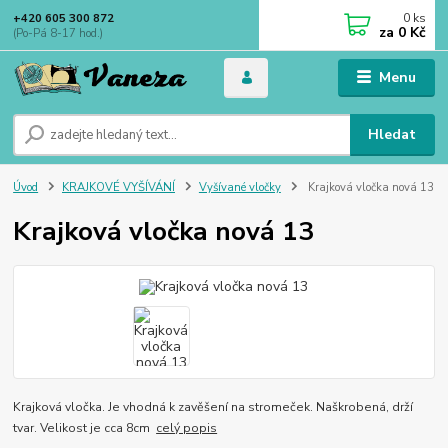
0
ks
+420 605 300 872
za
0 Kč
(Po-Pá 8-17 hod.)
Menu
Hledat
Úvod
KRAJKOVÉ VYŠÍVÁNÍ
Vyšívané vločky
Krajková vločka nová 13
Krajková vločka nová 13
Krajková vločka. Je vhodná k zavěšení na stromeček. Naškrobená, drží
tvar. Velikost je cca 8cm
celý popis