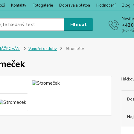
oží
Kontakty
Fotogalerie
Doprava a platba
Hodnocení
Blog
Nevíte
Hledat
+420
(Po-Pá
HÁČKOVÁNÍ
Vánoční ozdoby
Stromeček
omeček
Háčkov
Dos
Nej