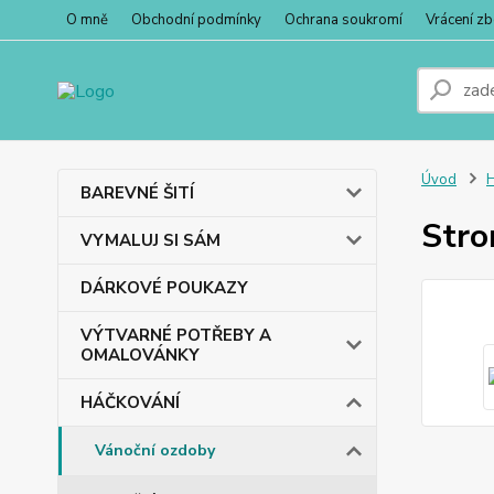
O mně
Obchodní podmínky
Ochrana soukromí
Vrácení zb
Úvod
BAREVNÉ ŠITÍ
Str
VYMALUJ SI SÁM
DÁRKOVÉ POUKAZY
VÝTVARNÉ POTŘEBY A
OMALOVÁNKY
HÁČKOVÁNÍ
Vánoční ozdoby