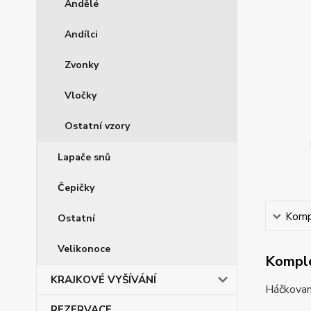
Andělé
Andílci
Zvonky
Vločky
Ostatní vzory
Lapače snů
Čepičky
Kompl
Ostatní
Velikonoce
Komple
KRAJKOVÉ VYŠÍVÁNÍ
Háčkovan
REZERVACE