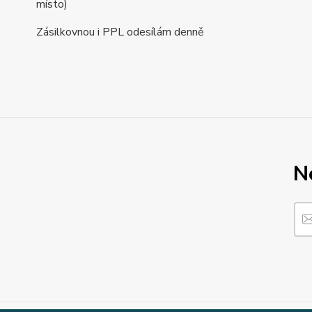
místo)
Zásilkovnou i PPL odesílám denně
N