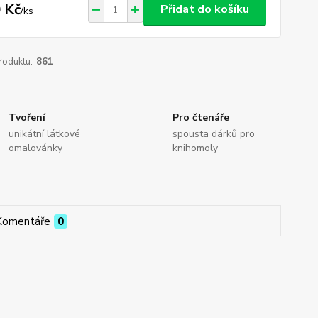
 Kč
Přidat do košíku
/
ks
roduktu:
861
Tvoření
Pro čtenáře
unikátní látkové
spousta dárků pro
omalovánky
knihomoly
Komentáře
0