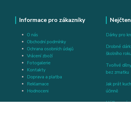
Informace pro zákazníky
Nejčten
O nás
Dárky pro kn
Obchodní podmínky
Drobné dárky
Ochrana osobních údajů
školního rok
Vrácení zboží
Fotogalerie
Tvořivé dílny
Kontakty
bez zmatku
Doprava a platba
Reklamace
Jak prát kuc
Hodnoceni
účinně
Háčkovaný a