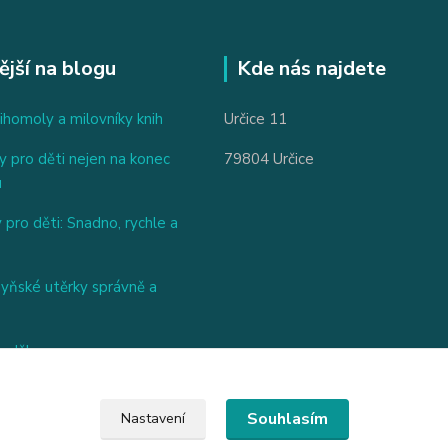
ější na blogu
Kde nás najdete
ihomoly a milovníky knih
Určice 11
 pro děti nejen na konec
79804 Určice
u
 pro děti: Snadno, rychle a
hyňské utěrky správně a
nděl
Souhlasím
Nastavení