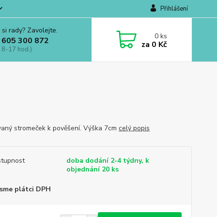
Přihlášení
 si rady? Zavolejte.
0
ks
 605 300 872
za
0 Kč
 8-17 hod.)
aný stromeček k pověšení. Výška 7cm
celý popis
tupnost
doba dodání 2-4 týdny, k
objednání 20 ks
sme plátci DPH