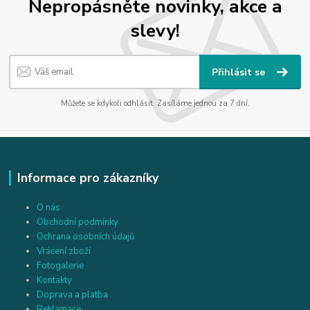
Nepropásněte novinky, akce a
slevy!
Přihlásit se
Můžete se kdykoli odhlásit. Zasíláme jednou za 7 dní.
Informace pro zákazníky
O nás
Obchodní podmínky
Ochrana osobních údajů
Vrácení zboží
Fotogalerie
Kontakty
Doprava a platba
Reklamace