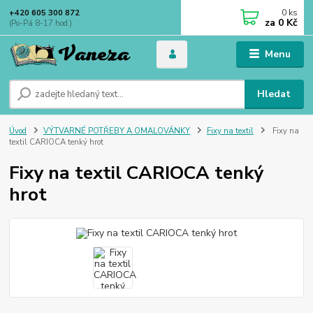
0
ks
+420 605 300 872
za
0 Kč
(Po-Pá 8-17 hod.)
Menu
Hledat
Úvod
VÝTVARNÉ POTŘEBY A OMALOVÁNKY
Fixy na textil
Fixy na
textil CARIOCA tenký hrot
Fixy na textil CARIOCA tenký
hrot