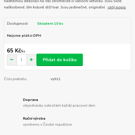
nádhernou dekorací na Váš stromeček či vánoční větvičku. Jsou silně
naškrobené, tím krásně drží tvar. Jsou jedinečné, originální.
celý popis
Dostupnost
Skladem 10 ks
Nejsme plátci DPH
65 Kč
/
ks
Přidat do košíku
Číslo produktu:
vy011
Doprava
objednávky odesílám každý pracovní den
Ruční výroba
vyrobeno v České republice