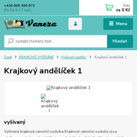
0
ks
+420 605 300 872
za
0 Kč
(Po-Pá 8-17 hod.)
Menu
Hledat
Úvod
KRAJKOVÉ VYŠÍVÁNÍ
Vyšívaní andílci
Krajkový andělíček 1
Krajkový andělíček 1
vyšívaný
Vyšívaná krajková vánoční ozdoba Krajkové vánoční ozdoby jsou