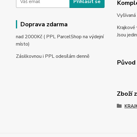
Přihlásit se
Komple
Vyšívaná 
Doprava zdarma
Krajkové 
Jsou jedin
nad 2000Kč ( PPL ParcelShop na výdejní
místo)
Zásilkovnou i PPL odesílám denně
Původ 
Zboží 
KRAJ