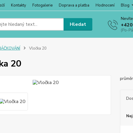
oží
Kontakty
Fotogalerie
Doprava a platba
Hodnocení
Blog
Nevíte
Hledat
+420
(Po-Pá
HÁČKOVÁNÍ
Vločka 20
ka 20
průmě
Dos
Nej