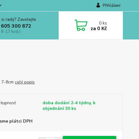
Přihlášení
 si rady? Zavolejte.
0
ks
 605 300 872
za
0 Kč
 8-17 hod.)
r 7-8cm
celý popis
tupnost
doba dodání 2-4 týdny, k
objednání 30 ks
sme plátci DPH