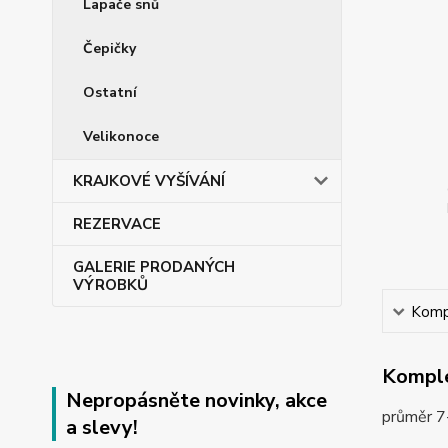
Lapače snů
Čepičky
Ostatní
Velikonoce
KRAJKOVÉ VYŠÍVÁNÍ
REZERVACE
GALERIE PRODANÝCH
VÝROBKŮ
Kompl
Komple
Nepropásněte novinky, akce
průměr 
a slevy!