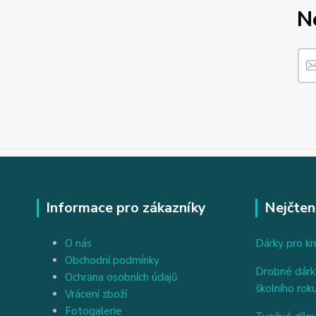
N
Informace pro zákazníky
Nejčten
O nás
Dárky pro kn
Obchodní podmínky
Drobné dárky
Ochrana osobních údajů
školního rok
Vrácení zboží
Fotogalerie