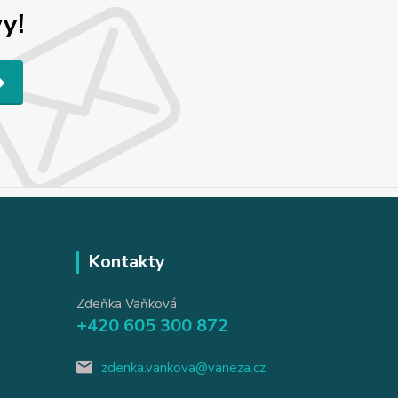
y!
Kontakty
Zdeňka Vaňková
+420 605 300 872
zdenka.vankova@vaneza.cz