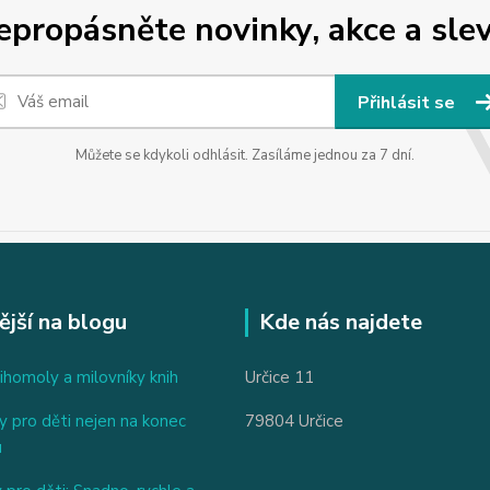
epropásněte novinky, akce a slev
Přihlásit se
Můžete se kdykoli odhlásit. Zasíláme jednou za 7 dní.
ější na blogu
Kde nás najdete
ihomoly a milovníky knih
Určice 11
 pro děti nejen na konec
79804 Určice
u