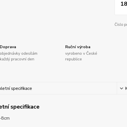
18
Číslo p
Doprava
Ruční výroba
objednávky odesílám
vyrobeno v České
každý pracovní den
republice
etní specifikace
tní specifikace
7-8cm