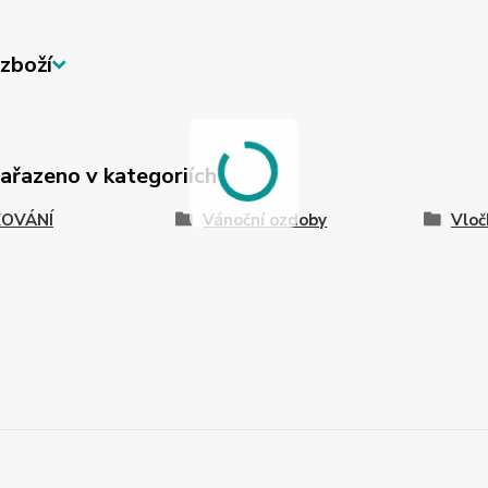
zboží
zařazeno v kategoriích
OVÁNÍ
Vánoční ozdoby
Vloč