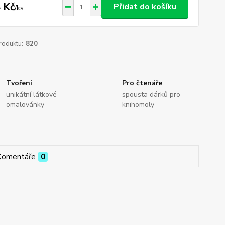
 Kč
Přidat do košíku
/
ks
roduktu:
820
Tvoření
Pro čtenáře
unikátní látkové
spousta dárků pro
omalovánky
knihomoly
Komentáře
0