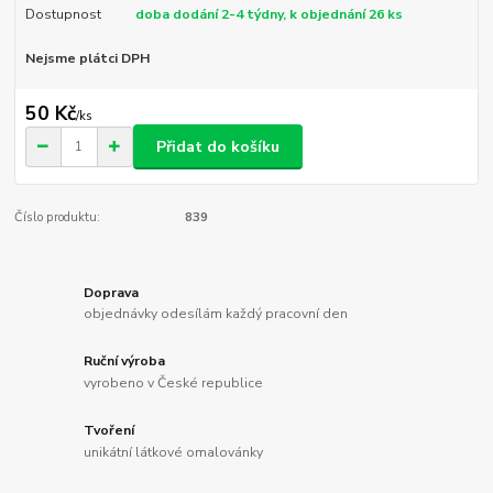
Dostupnost
doba dodání 2-4 týdny, k objednání 26 ks
Nejsme plátci DPH
50 Kč
/
ks
Přidat do košíku
Číslo produktu:
839
Doprava
objednávky odesílám každý pracovní den
Ruční výroba
vyrobeno v České republice
Tvoření
unikátní látkové omalovánky