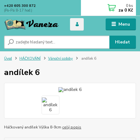
0
ks
+420 605 300 872
za
0 Kč
(Po-Pá 8-17 hod.)
Menu
Hledat
Úvod
HÁČKOVÁNÍ
Vánoční ozdoby
andílek 6
andílek 6
Háčkovaný andílek Výška 8-9cm
celý popis