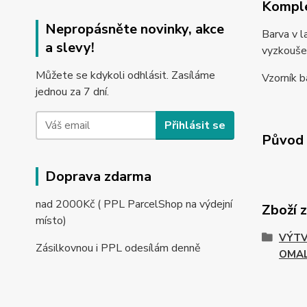
Komple
Nepropásněte novinky, akce
Barva v l
a slevy!
vyzkoušet
Můžete se kdykoli odhlásit. Zasíláme
Vzorník b
jednou za 7 dní.
Přihlásit se
Původ 
Doprava zdarma
nad 2000Kč ( PPL ParcelShop na výdejní
Zboží 
místo)
VÝTV
Zásilkovnou i PPL odesílám denně
OMA