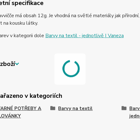
tní specifikace
avvičče má obsah 12g. Je vhodná na světlé materiály jak přírodní,
 na kousku látky.
arev v kategorii dole
Barvy na textil - jednotlivě | Vaneza
zboží
zařazeno v kategoriích
ARNÉ POTŘEBY A
Barvy na textil
Barv
LOVÁNKY
jedn