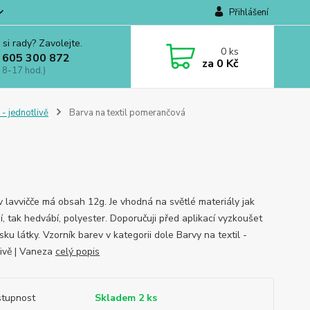
Přihlášení
 si rady? Zavolejte.
0
ks
 605 300 872
za
0 Kč
 8-17 hod.)
 - jednotlivě
Barva na textil pomerančová
v lavvičče má obsah 12g. Je vhodná na světlé materiály jak
í, tak hedvábí, polyester. Doporučuji před aplikací vyzkoušet
ku látky. Vzorník barev v kategorii dole Barvy na textil -
livě | Vaneza
celý popis
tupnost
Skladem 2 ks