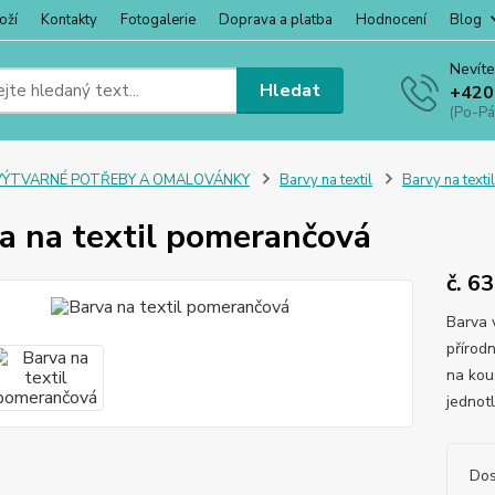
oží
Kontakty
Fotogalerie
Doprava a platba
Hodnocení
Blog
Nevíte
Hledat
+420
(Po-Pá
VÝTVARNÉ POTŘEBY A OMALOVÁNKY
Barvy na textil
Barvy na textil
a na textil pomerančová
č. 63
Barva 
přírodn
na kous
jednot
Dos