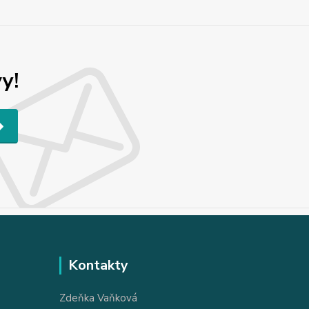
y!
Kontakty
Zdeňka Vaňková