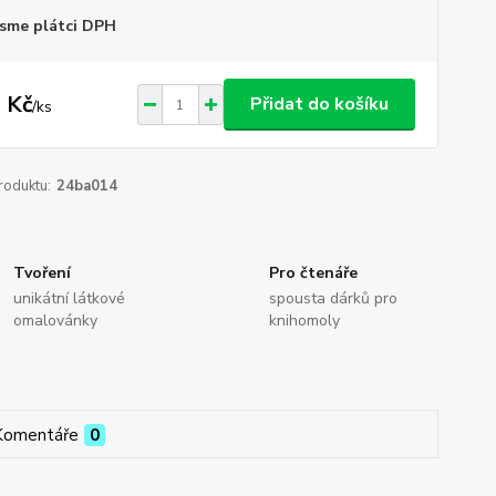
sme plátci DPH
 Kč
Přidat do košíku
/
ks
roduktu:
24ba014
Tvoření
Pro čtenáře
unikátní látkové
spousta dárků pro
omalovánky
knihomoly
Komentáře
0