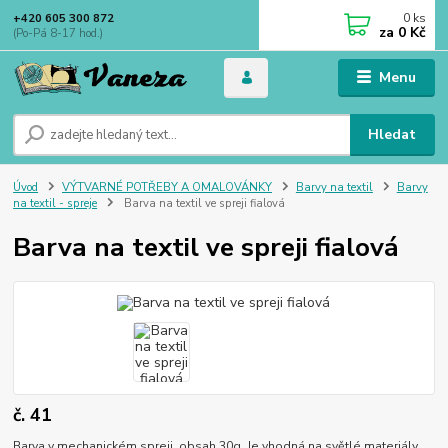
0
ks
+420 605 300 872
za
0 Kč
(Po-Pá 8-17 hod.)
Menu
Hledat
Úvod
VÝTVARNÉ POTŘEBY A OMALOVÁNKY
Barvy na textil
Barvy
na textil - spreje
Barva na textil ve spreji fialová
Barva na textil ve spreji fialová
č. 41
Barva v mechanickém spreji, obsah 30g. Je vhodná na světlé materiály