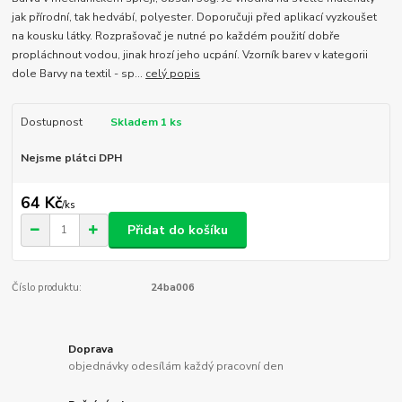
jak přírodní, tak hedvábí, polyester. Doporučuji před aplikací vyzkoušet
na kousku látky. Rozprašovač je nutné po každém použití dobře
propláchnout vodou, jinak hrozí jeho ucpání. Vzorník barev v kategorii
dole Barvy na textil - sp...
celý popis
Dostupnost
Skladem 1 ks
Nejsme plátci DPH
64 Kč
/
ks
Přidat do košíku
Číslo produktu:
24ba006
Doprava
objednávky odesílám každý pracovní den