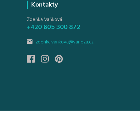
Kontakty
Zdeňka Vaňková
+420 605 300 872
zdenka.vankova@vaneza.cz
Vytvořeno na
Eshop-rychle.cz