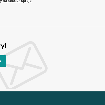
y na textil - spreje
y!