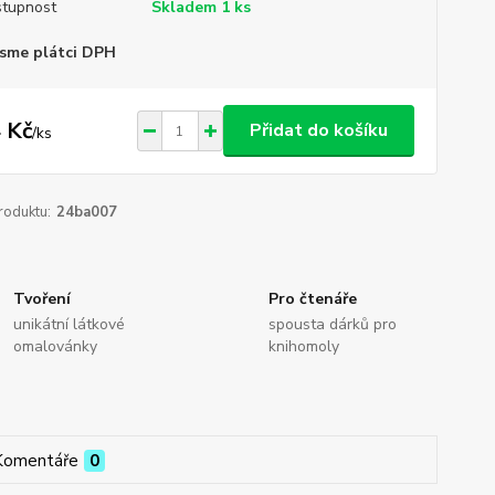
tupnost
Skladem 1 ks
sme plátci DPH
 Kč
Přidat do košíku
/
ks
roduktu:
24ba007
Tvoření
Pro čtenáře
unikátní látkové
spousta dárků pro
omalovánky
knihomoly
Komentáře
0