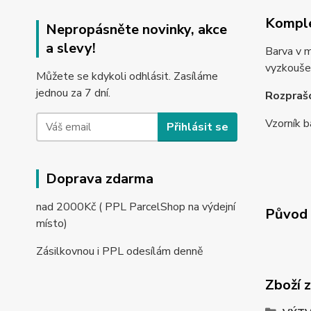
Komple
Nepropásněte novinky, akce
a slevy!
Barva v m
vyzkoušet
Můžete se kdykoli odhlásit. Zasíláme
jednou za 7 dní.
Rozprašo
Vzorník b
Přihlásit se
Doprava zdarma
nad 2000Kč ( PPL ParcelShop na výdejní
Původ 
místo)
Zásilkovnou i PPL odesílám denně
Zboží 