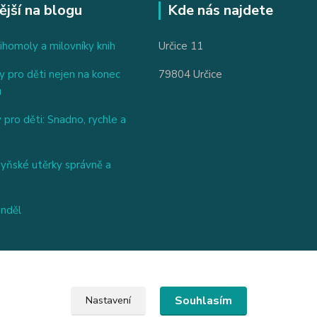
ější na blogu
Kde nás najdete
ihomoly a milovníky knih
Určice 11
 pro děti nejen na konec
79804 Určice
u
 pro děti: Snadno, rychle a
hyňské utěrky správně a
nděl
Souhlasím
Nastavení