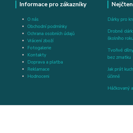
Informace pro zákazníky
Nejčten
O nás
Dárky pro kn
Obchodní podmínky
Drobné dárky
Ochrana osobních údajů
školního rok
Vrácení zboží
Fotogalerie
Tvořivé dílny
Kontakty
bez zmatku
Doprava a platba
Reklamace
Jak prát kuc
Hodnoceni
účinně
Háčkovaný a