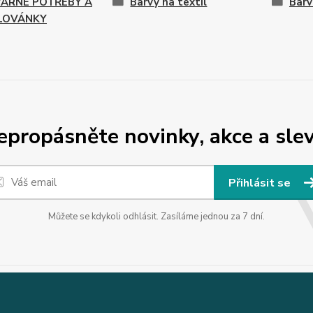
ARNÉ POTŘEBY A
Barvy na textil
Barv
LOVÁNKY
epropásněte novinky, akce a slev
Přihlásit se
Můžete se kdykoli odhlásit. Zasíláme jednou za 7 dní.