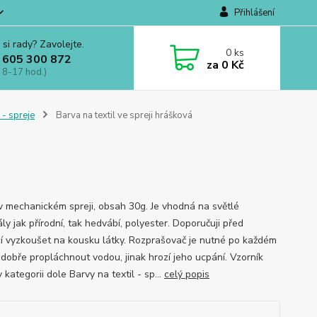
Přihlášení
 si rady? Zavolejte.
0
ks
 605 300 872
za
0 Kč
 8-17 hod.)
 - spreje
Barva na textil ve spreji hrášková
v mechanickém spreji, obsah 30g. Je vhodná na světlé
ly jak přírodní, tak hedvábí, polyester. Doporučuji před
cí vyzkoušet na kousku látky. Rozprašovač je nutné po každém
í dobře propláchnout vodou, jinak hrozí jeho ucpání. Vzorník
 kategorii dole Barvy na textil - sp...
celý popis