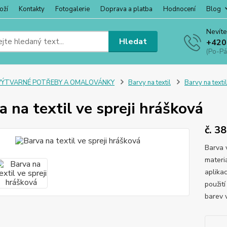
oží
Kontakty
Fotogalerie
Doprava a platba
Hodnocení
Blog
Nevíte
Hledat
+420
(Po-Pá
VÝTVARNÉ POTŘEBY A OMALOVÁNKY
Barvy na textil
Barvy na textil
a na textil ve spreji hrášková
č. 38
Barva 
materiá
aplika
použit
barev v