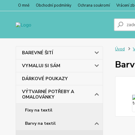
O mně
Obchodní podmínky
Ochrana soukromí
Vrácení zb
Úvod
BAREVNÉ ŠITÍ
Barv
VYMALUJ SI SÁM
DÁRKOVÉ POUKAZY
VÝTVARNÉ POTŘEBY A
OMALOVÁNKY
Fixy na textil
Barvy na textil