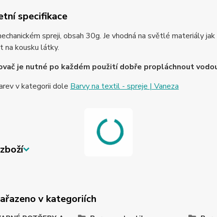
tní specifikace
echanickém spreji, obsah 30g. Je vhodná na světlé materiály jak p
 na kousku látky.
vač je nutné po každém použití dobře propláchnout vodou, 
arev v kategorii dole
Barvy na textil - spreje | Vaneza
zboží
zařazeno v kategoriích