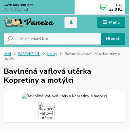
0
ks
+420 605 300 872
za
0 Kč
(Po-Pá 8-17 hod.)
Menu
Hledat
Úvod
BAREVNÉ ŠITÍ
Utěrky
Bavlněná vaflová utěrka Kopretiny a
motýlci
Bavlněná vaflová utěrka
Kopretiny a motýlci