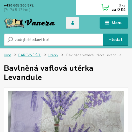
0
ks
+420 605 300 872
za
0 Kč
(Po-Pá 8-17 hod.)
Menu
Hledat
Úvod
BAREVNÉ ŠITÍ
Utěrky
Bavlněná vaflová utěrka Levandule
Bavlněná vaflová utěrka
Levandule