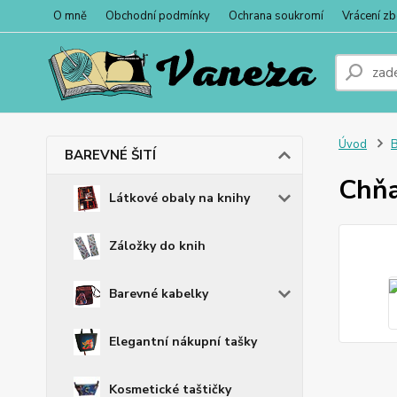
O mně
Obchodní podmínky
Ochrana soukromí
Vrácení zb
Úvod
BAREVNÉ ŠITÍ
Chňa
Látkové obaly na knihy
Záložky do knih
Barevné kabelky
Elegantní nákupní tašky
Kosmetické taštičky