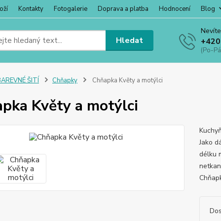
oží
Kontakty
Fotogalerie
Doprava a platba
Hodnocení
Blog
Nevíte
Hledat
+420
(Po-Pá
BAREVNÉ ŠITÍ
Chňapky
Chňapka Květy a motýlci
pka Květy a motýlci
Kuchyň
Jako d
délku m
netkano
Chňapk
Dos