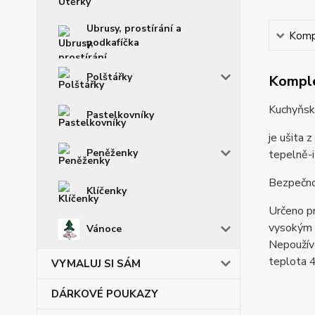
Ubrusy, prostírání a
Kompl
podkafíčka
Polštářky
Komple
Kuchyňská
Pastelkovníky
je ušita 
Peněženky
tepelně-i
Bezpečno
Klíčenky
Určeno pr
vysokým 
Vánoce
Nepoužíve
teplota 4
VYMALUJ SI SÁM
DÁRKOVÉ POUKAZY