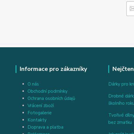
Informace pro zákazníky
Nejčten
O nás
Dárky pro kn
Obchodní podmínky
Drobné dárky
Ochrana osobních údajů
školního rok
Vrácení zboží
Fotogalerie
Tvořivé dílny
Kontakty
bez zmatku
Doprava a platba