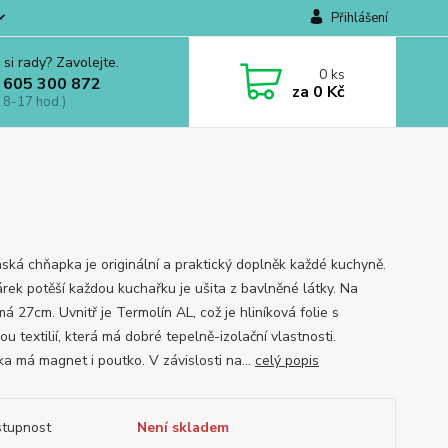
Přihlášení
 si rady? Zavolejte.
0
ks
 605 300 872
za
0 Kč
 8-17 hod.)
ská chňapka je originální a praktický doplněk každé kuchyně.
árek potěší každou kuchařku je ušita z bavlněné látky. Na
á 27cm. Uvnitř je Termolín AL, což je hliníková folie s
u textilií, která má dobré tepelně-izolační vlastnosti.
a má magnet i poutko. V závislosti na...
celý popis
tupnost
Není skladem