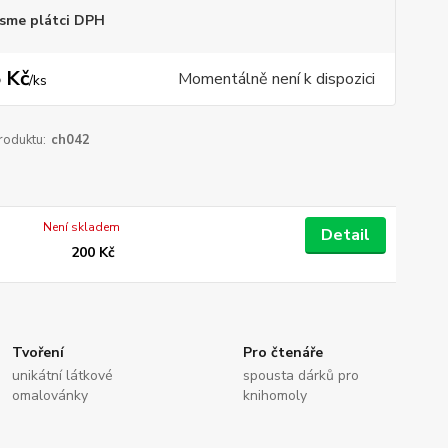
sme plátci DPH
 Kč
Momentálně není k dispozici
/
ks
roduktu:
ch042
Není skladem
Detail
200 Kč
Tvoření
Pro čtenáře
unikátní látkové
spousta dárků pro
omalovánky
knihomoly