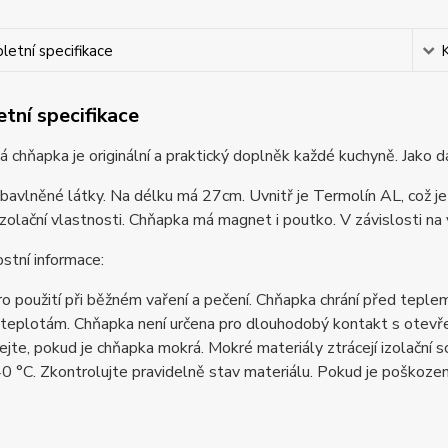
etní specifikace
tní specifikace
 chňapka je originální a praktický doplněk každé kuchyně. Jako 
z bavlněné látky. Na délku má 27cm. Uvnitř je Termolín AL, což je 
zolační vlastnosti. Chňapka má magnet i poutko. V závislosti na 
stní informace:
o použití při běžném vaření a pečení. Chňapka chrání před teple
teplotám. Chňapka není určena pro dlouhodobý kontakt s otevře
jte, pokud je chňapka mokrá. Mokré materiály ztrácejí izolační 
0 °C. Zkontrolujte pravidelně stav materiálu. Pokud je poškozen