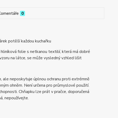
Komentáře
0
dárek potěší každou kuchařku
hliníková folie s netkanou textilií, která má dobré
vzoru na látce, se může vysledný vzhled lišit
m, ale neposkytuje úplnou ochranu proti extrémně
ným ohněm. Není určena pro průmyslové použití.
schopnosti.
Chňapku lze prát v pračce, doporučená
á, nepoužívejte.