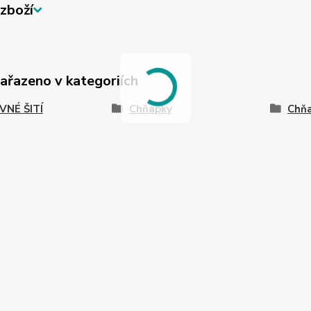
zboží
zařazeno v kategoriích
VNÉ ŠITÍ
Chňapky
Chňa