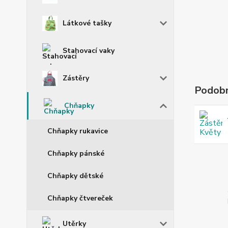
Látkové tašky
Stahovací vaky
Zástěry
Podobn
Chňapky
Chňapky rukavice
Chňapky pánské
Chňapky dětské
Chňapky čtvereček
Utěrky