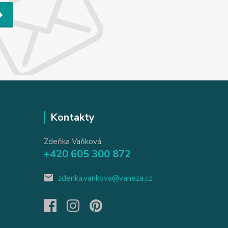
Kontakty
Zdeňka Vaňková
+420 605 300 872
zdenka.vankova@vaneza.cz