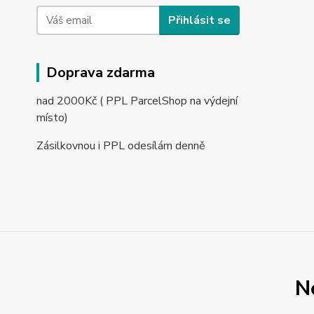
Přihlásit se
Doprava zdarma
nad 2000Kč ( PPL ParcelShop na výdejní
místo)
Zásilkovnou i PPL odesílám denně
N