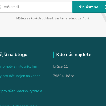
Přihlásit se
Můžete se kdykoli odhlásit. Zasíláme jednou za 7 dní.
ější na blogu
Kde nás najdete
ihomoly a milovníky knih
Určice 11
 pro děti nejen na konec
79804 Určice
u
 pro děti: Snadno, rychle a