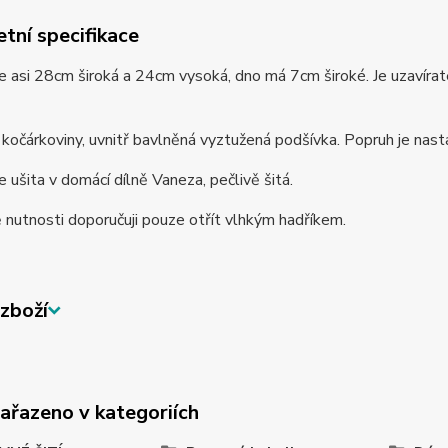
tní specifikace
e asi 28cm široká a 24cm vysoká, dno má 7cm široké. Je uzavírate
z kočárkoviny, uvnitř bavlněná vyztužená podšívka. Popruh je nas
e ušita v domácí dílně Vaneza, pečlivě šitá.
 nutnosti doporučuji pouze otřít vlhkým hadříkem.
zboží
zařazeno v kategoriích