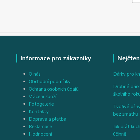
Informace pro zákazníky
Nejčten
O nás
Dárky pro kn
Obchodní podmínky
Drobné dárky
Ochrana osobních údajů
školního rok
Vrácení zboží
Fotogalerie
Tvořivé dílny
Kontakty
bez zmatku
Doprava a platba
Reklamace
Jak prát kuc
Hodnoceni
účinně