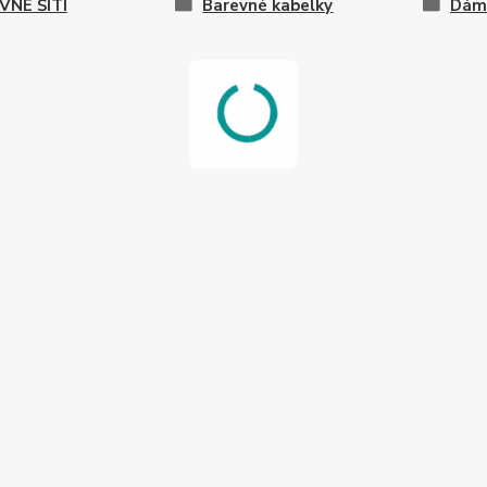
VNÉ ŠITÍ
Barevné kabelky
Dáms