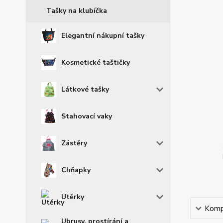
Tašky na klubíčka
Elegantní nákupní tašky
Kosmetické taštičky
Látkové tašky
Stahovací vaky
Zástěry
Chňapky
Utěrky
Kompl
Ubrusy, prostírání a