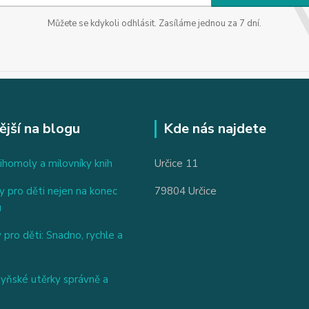
Můžete se kdykoli odhlásit. Zasíláme jednou za 7 dní.
ější na blogu
Kde nás najdete
ihomoly a milovníky knih
Určice 11
 pro děti nejen na konec
79804 Určice
u
 pro děti: Snadno, rychle a
hyňské utěrky správně a