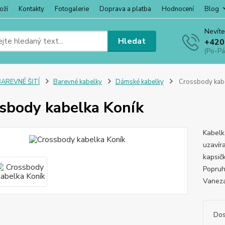
oží
Kontakty
Fotogalerie
Doprava a platba
Hodnocení
Blog
Nevíte
Hledat
+420
(Po-Pá
BAREVNÉ ŠITÍ
Barevné kabelky
Dámské kabelky
Crossbody kabe
sbody kabelka Koník
Kabelk
uzavír
kapsič
Popruh
Vaneza,
Dos