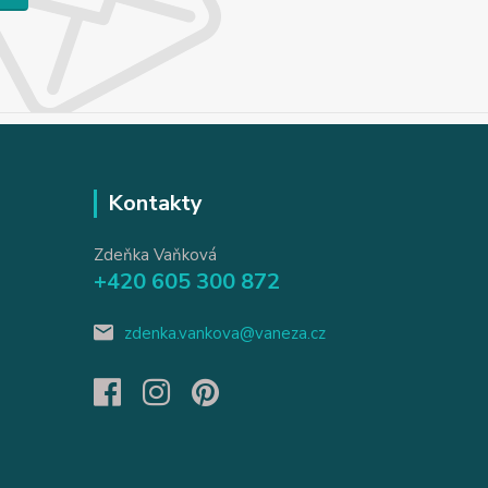
Kontakty
Zdeňka Vaňková
+420 605 300 872
zdenka.vankova@vaneza.cz