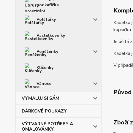
podkafíčka
Komple
Polštářky
Kabelka j
kapsička
Pastelkovníky
Je ušitá 
Peněženky
Kabelka j
V případě
Klíčenky
Vánoce
Původ 
VYMALUJ SI SÁM
DÁRKOVÉ POUKAZY
Zboží 
VÝTVARNÉ POTŘEBY A
OMALOVÁNKY