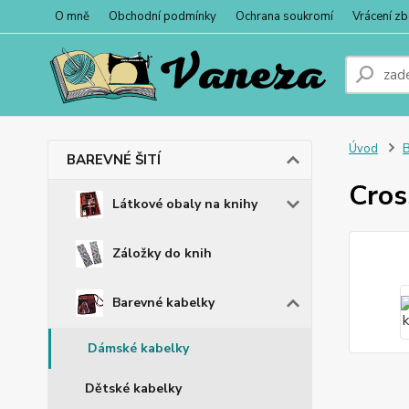
O mně
Obchodní podmínky
Ochrana soukromí
Vrácení zb
Úvod
BAREVNÉ ŠITÍ
Cros
Látkové obaly na knihy
Záložky do knih
Barevné kabelky
Dámské kabelky
Dětské kabelky