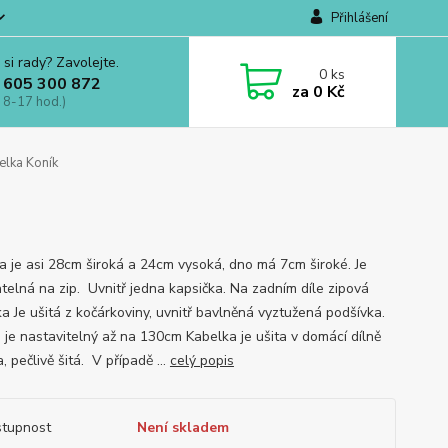
Přihlášení
 si rady? Zavolejte.
0
ks
 605 300 872
za
0 Kč
 8-17 hod.)
lka Koník
a je asi 28cm široká a 24cm vysoká, dno má 7cm široké. Je
atelná na zip. Uvnitř jedna kapsička. Na zadním díle zipová
ka Je ušitá z kočárkoviny, uvnitř bavlněná vyztužená podšívka.
 je nastavitelný až na 130cm Kabelka je ušita v domácí dílně
 pečlivě šitá. V případě ...
celý popis
tupnost
Není skladem