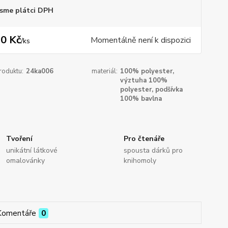
sme plátci DPH
0 Kč
Momentálně není k dispozici
/
ks
roduktu:
24ka006
materiál:
100% polyester,
výztuha 100%
polyester, podšívka
100% bavlna
Tvoření
Pro čtenáře
unikátní látkové
spousta dárků pro
omalovánky
knihomoly
Komentáře
0