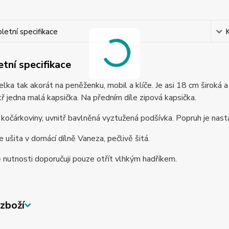
etní specifikace
tní specifikace
lka tak akorát na peněženku, mobil a klíče. Je asi 18 cm široká 
tř jedna malá kapsička. Na předním díle zipová kapsička.
z kočárkoviny, uvnitř bavlněná vyztužená podšívka. Popruh je nas
e ušita v domácí dílně Vaneza, pečlivě šitá.
 nutnosti doporučuji pouze otřít vlhkým hadříkem.
zboží