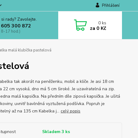
Přihlášení
 si rady? Zavolejte.
0
ks
 605 300 872
za
0 Kč
 8-17 hod.)
lka malá klubíčka pastelová
stelová
abelka tak akorát na peněženku, mobil a klíče. Je asi 18 cm
 a 22 cm vysoká, dno má 5 cm široké. Je uzavíratelná na zip.
jedna malá kapsička. Na předním díle zipová kapsička. Je ušitá
rkoviny, uvnitř bavlněná vyztužená podšívka. Popruh je
itelný až na 135 cm Kabelka j...
celý popis
tupnost
Skladem 3 ks