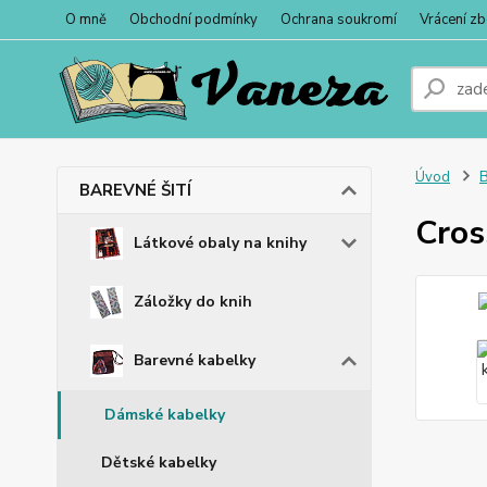
O mně
Obchodní podmínky
Ochrana soukromí
Vrácení zb
Úvod
BAREVNÉ ŠITÍ
Cros
Látkové obaly na knihy
Záložky do knih
Barevné kabelky
Dámské kabelky
Dětské kabelky