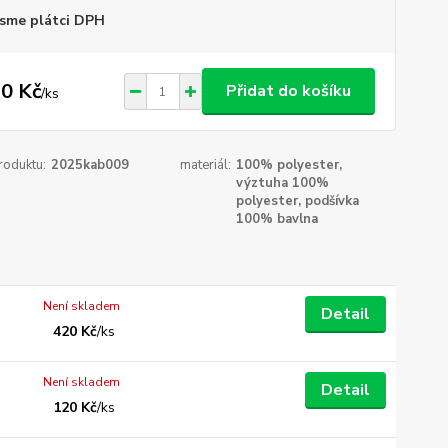
sme plátci DPH
0 Kč
Přidat do košíku
/
ks
roduktu:
2025kab009
materiál:
100% polyester,
výztuha 100%
polyester, podšívka
100% bavlna
Není skladem
Detail
420 Kč
/
ks
Není skladem
Detail
120 Kč
/
ks