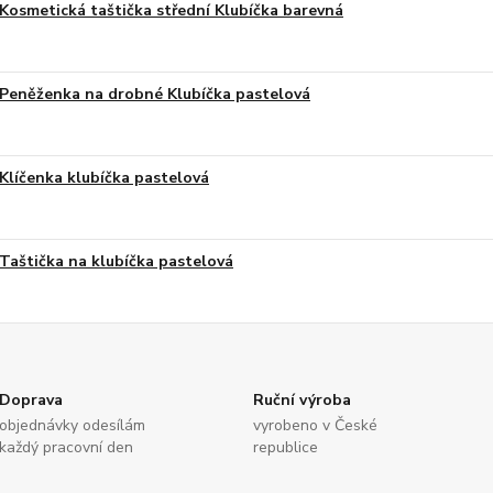
Kosmetická taštička střední Klubíčka barevná
Peněženka na drobné Klubíčka pastelová
Klíčenka klubíčka pastelová
Taštička na klubíčka pastelová
Doprava
Ruční výroba
objednávky odesílám
vyrobeno v České
každý pracovní den
republice