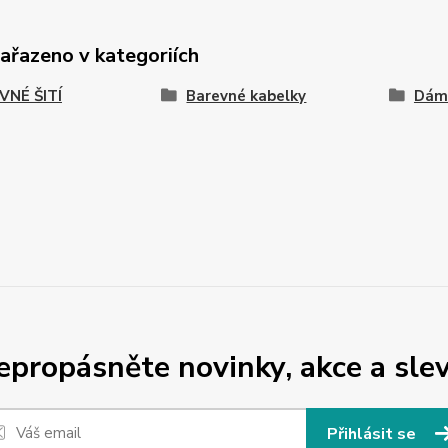
zařazeno v kategoriích
VNÉ ŠITÍ
Barevné kabelky
Dáms
epropásněte novinky, akce a slev
Přihlásit se