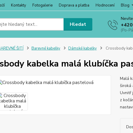
oží
Kontakty
Fotogalerie
Doprava a platba
Hodnocení
Blog
Nevíte
Hledat
+420
(Po-Pá
BAREVNÉ ŠITÍ
Barevné kabelky
Dámské kabelky
Crossbody kabe
sbody kabelka malá klubíčka pa
Malá k
široká
Uvnitř 
z kočá
nastav
Dos