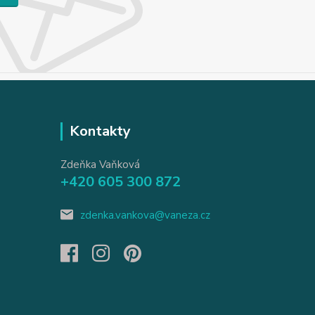
Kontakty
Zdeňka Vaňková
+420 605 300 872
zdenka.vankova@vaneza.cz