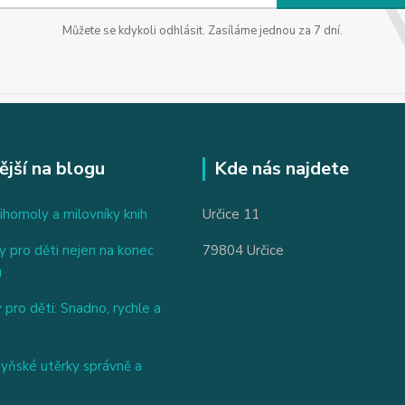
Můžete se kdykoli odhlásit. Zasíláme jednou za 7 dní.
ější na blogu
Kde nás najdete
ihomoly a milovníky knih
Určice 11
 pro děti nejen na konec
79804 Určice
u
 pro děti: Snadno, rychle a
hyňské utěrky správně a