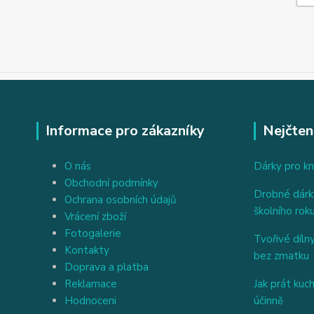
Informace pro zákazníky
Nejčten
O nás
Dárky pro kn
Obchodní podmínky
Drobné dárky
Ochrana osobních údajů
školního rok
Vrácení zboží
Fotogalerie
Tvořivé dílny
Kontakty
bez zmatku
Doprava a platba
Reklamace
Jak prát kuc
Hodnoceni
účinně