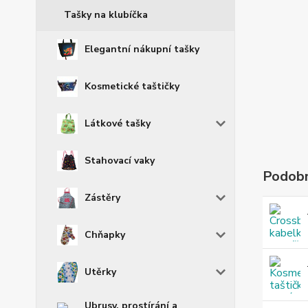
Tašky na klubíčka
Elegantní nákupní tašky
Kosmetické taštičky
Látkové tašky
Stahovací vaky
Podobn
Zástěry
Chňapky
Utěrky
Ubrusy, prostírání a