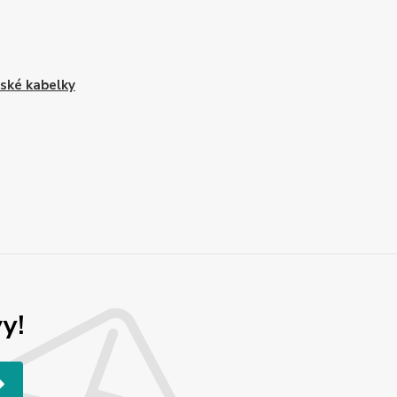
ké kabelky
y!