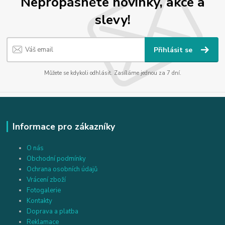
Nepropásněte novinky, akce a
slevy!
Přihlásit se
Můžete se kdykoli odhlásit. Zasíláme jednou za 7 dní.
Informace pro zákazníky
O nás
Obchodní podmínky
Ochrana osobních údajů
Vrácení zboží
Fotogalerie
Kontakty
Doprava a platba
Reklamace