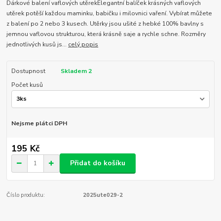
Dárkové balení vaflových utěrekElegantní balíček krásných vaflových
utěrek potěší každou maminku, babičku i milovnici vaření. Vybírat můžete
z balení po 2 nebo 3 kusech. Utěrky jsou ušité z hebké 100% bavlny s
jemnou vaflovou strukturou, která krásně saje a rychle schne. Rozměry
jednotlivých kusů js...
celý popis
Dostupnost
Skladem 2
Počet kusů
Nejsme plátci DPH
195 Kč
Přidat do košíku
Číslo produktu:
2025ute029-2