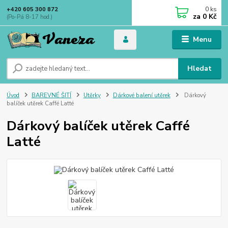
0
ks
+420 605 300 872
za
0 Kč
(Po-Pá 8-17 hod.)
Menu
Hledat
Úvod
BAREVNÉ ŠITÍ
Utěrky
Dárkové balení utěrek
Dárkový
balíček utěrek Caffé Latté
Dárkový balíček utěrek Caffé
Latté