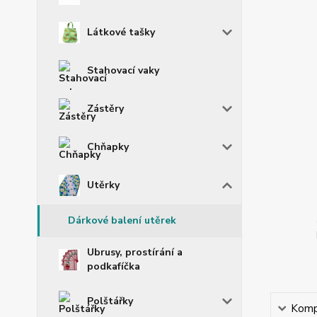
Látkové tašky
Stahovací vaky
Zástěry
Chňapky
Utěrky
Dárkové balení utěrek
Ubrusy, prostírání a
podkafíčka
Polštářky
Kompl