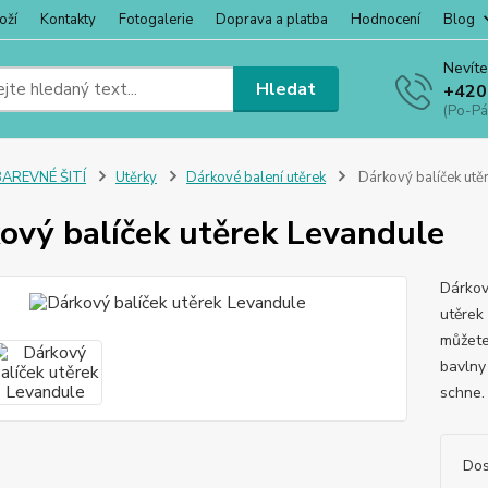
oží
Kontakty
Fotogalerie
Doprava a platba
Hodnocení
Blog
Nevíte
Hledat
+420
(Po-Pá
BAREVNÉ ŠITÍ
Utěrky
Dárkové balení utěrek
Dárkový balíček utě
ový balíček utěrek Levandule
Dárkov
utěrek 
můžete
bavlny
schne.
Dos