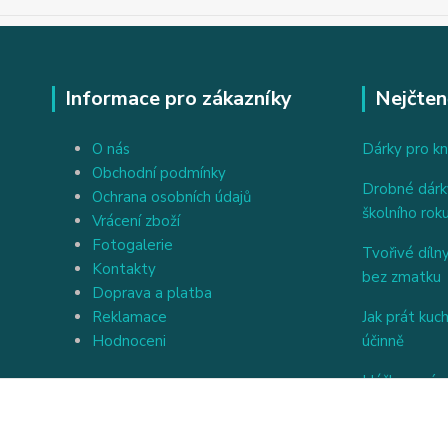
Informace pro zákazníky
Nejčten
O nás
Dárky pro kn
Obchodní podmínky
Drobné dárky
Ochrana osobních údajů
školního rok
Vrácení zboží
Fotogalerie
Tvořivé dílny
Kontakty
bez zmatku
Doprava a platba
Reklamace
Jak prát kuc
Hodnoceni
účinně
Háčkovaný a