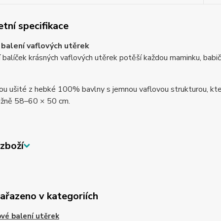
tní specifikace
balení vaflových utěrek
 balíček krásných vaflových utěrek potěší každou maminku, babičk
ou ušité z hebké 100% bavlny s jemnou vaflovou strukturou, kte
ližně 58–60 × 50 cm.
zboží
zařazeno v kategoriích
vé balení utěrek