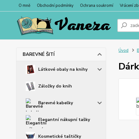
O mně
Obchodní podmínky
Ochrana soukromí
Vrácení zb
Úvod
BAREVNÉ ŠITÍ
Dárk
Látkové obaly na knihy
Záložky do knih
Barevné kabelky
Elegantní nákupní tašky
Kosmetické taštičky