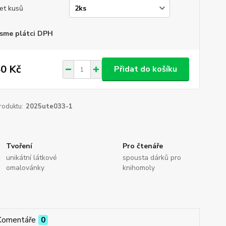
et kusů
sme plátci DPH
0 Kč
Přidat do košíku
roduktu:
2025ute033-1
Tvoření
Pro čtenáře
unikátní látkové
spousta dárků pro
omalovánky
knihomoly
Komentáře
0