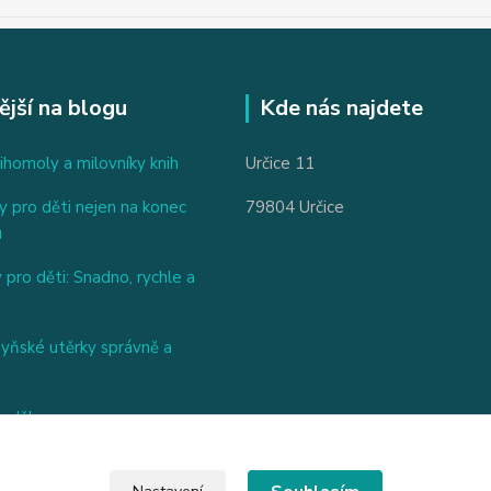
ější na blogu
Kde nás najdete
ihomoly a milovníky knih
Určice 11
 pro děti nejen na konec
79804 Určice
u
 pro děti: Snadno, rychle a
hyňské utěrky správně a
nděl