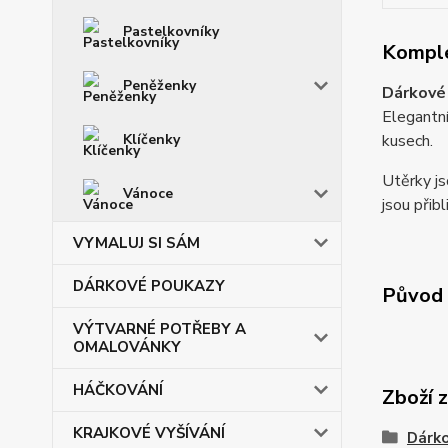
Pastelkovníky
Komple
Peněženky
Dárkové 
Elegantní
Klíčenky
kusech.
Utěrky js
Vánoce
jsou přib
VYMALUJ SI SÁM
DÁRKOVÉ POUKAZY
Původ 
VÝTVARNÉ POTŘEBY A
OMALOVÁNKY
HÁČKOVÁNÍ
Zboží 
KRAJKOVÉ VYŠÍVÁNÍ
Dárko