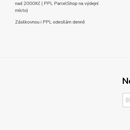
nad 2000Kč ( PPL ParcelShop na výdejní
místo)
Zásilkovnou i PPL odesílám denně
N