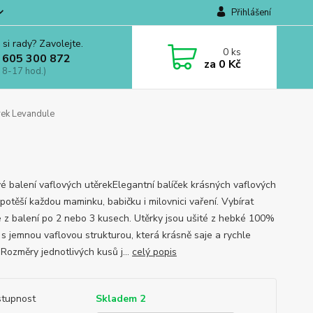
Přihlášení
 si rady? Zavolejte.
0
ks
 605 300 872
za
0 Kč
 8-17 hod.)
rek Levandule
é balení vaflových utěrekElegantní balíček krásných vaflových
potěší každou maminku, babičku i milovnici vaření. Vybírat
 z balení po 2 nebo 3 kusech. Utěrky jsou ušité z hebké 100%
 s jemnou vaflovou strukturou, která krásně saje a rychle
 Rozměry jednotlivých kusů j...
celý popis
tupnost
Skladem 2