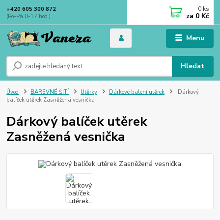
0
ks
+420 605 300 872
za
0 Kč
(Po-Pá 8-17 hod.)
Menu
Hledat
Úvod
BAREVNÉ ŠITÍ
Utěrky
Dárkové balení utěrek
Dárkový
balíček utěrek Zasněžená vesnička
Dárkový balíček utěrek
Zasněžená vesnička