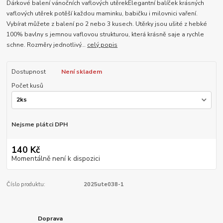
Dárkové balení vánočních vaflových utěrekElegantní balíček krásných
vaflových utěrek potěší každou maminku, babičku i milovnici vaření.
Vybírat můžete z balení po 2 nebo 3 kusech. Utěrky jsou ušité z hebké
100% bavlny s jemnou vaflovou strukturou, která krásně saje a rychle
schne. Rozměry jednotlivý...
celý popis
Dostupnost
Není skladem
Počet kusů
Nejsme plátci DPH
140 Kč
Momentálně není k dispozici
Číslo produktu:
2025ute038-1
Doprava