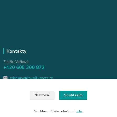
Kontakty
Zdeňka Vaňková
+420 605 300 872
zdenka.vankova@vaneza.cz
Souhlasím
Nastavení
Souhlas můžete odmítnout
zde
.
Vytvořeno na
Eshop-rychle.cz