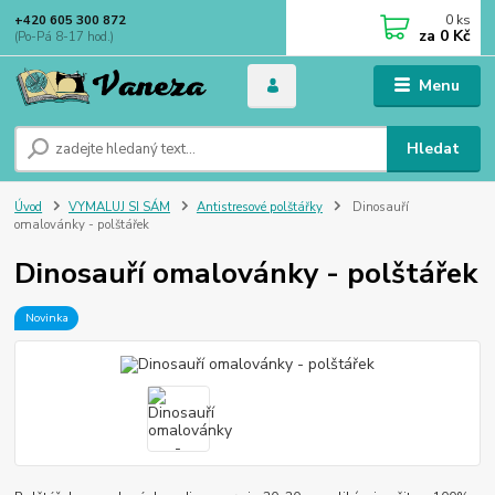
0
ks
+420 605 300 872
za
0 Kč
(Po-Pá 8-17 hod.)
Menu
Hledat
Úvod
VYMALUJ SI SÁM
Antistresové polštářky
Dinosauří
omalovánky - polštářek
Dinosauří omalovánky - polštářek
Novinka