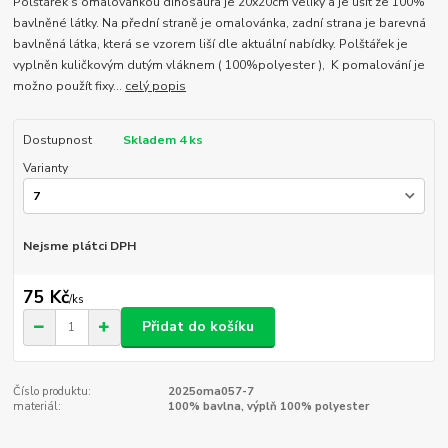
Polštářek s omalovánkou dinosaura je 20x20cm veliký a je ušit ze 100%
bavlněné látky. Na přední straně je omalovánka, zadní strana je barevná
bavlněná látka, která se vzorem liší dle aktuální nabídky. Polštářek je
vyplněn kuličkovým dutým vláknem ( 100%polyester ), K pomalování je
možno použít fixy...
celý popis
Dostupnost
Skladem 4 ks
Varianty
Nejsme plátci DPH
75 Kč
/
ks
Přidat do košíku
Číslo produktu:
2025oma057-7
materiál:
100% bavlna, výplň 100% polyester