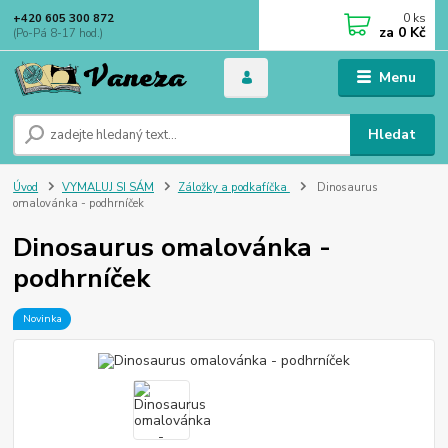
0
ks
+420 605 300 872
za
0 Kč
(Po-Pá 8-17 hod.)
Menu
Hledat
Úvod
VYMALUJ SI SÁM
Záložky a podkafíčka
Dinosaurus
omalovánka - podhrníček
Dinosaurus omalovánka -
podhrníček
Novinka