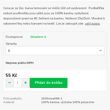
Cena je za 1ks, barva lemování se může lišit od vyobrazení. Podkafíčka
neboli podhrníčky jsou ušité jsou ze 100% bavlny, vyztužené,
doporučené praní na 40, žehlení na bavlnu. Velikost 15x15cm. Vhodné k
vybarvení fixy nebo barvami na textil. Lze je zakoupit zde
celý popis
Dostupnost
Skladem 4
Varianty
Nejsme plátci DPH
55 Kč
Přidat do košíku
Číslo produktu:
2025oma068-1
materiál:
100% bavlna, výztuha 100% polyester