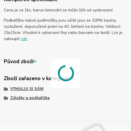
Cena je za 1ks, barva lemování se může lišit od vyobrazení.
Podkafíčka neboli podhrníčky jsou ušité jsou ze 100% bavlny,
vyztužené, doporučené praní na 40, žehlení na bavlnu. Velikost
15x15cm. Vhodné k vybarvení fixy nebo barvami na textil. Lze je
zakoupit
zde
Původ zboží
Zboží zařazeno v kategoriích
VYMALUJ SI SÁM
Záložky a podkafíčka