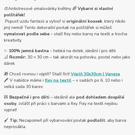
🎨Antistresové omalovánky květiny 🌈
Vybarvi si vlastní
polštářek!
Popusť uzdu fantazii a vytvoř si
originální kousek
, který nikdo
jiný nemá! Tento dekorační povlak na polštářek si můžeš
vymalovat podle sebe
– stačí fixy nebo barvy na textil a trocha
kreativity.
✨
100% jemná bavlna
– hebká na dotek, ideální i pro děti
📐
Rozměr:
30 × 30 cm – tak akorát na pohovku, postel nebo jako
dárek
🎁 Chceš rovnou i výplň? Stačí říct!
Výplň 30x30cm | Vaneza
🖍️ V nabídce máme i
fixy na textil
– v sadách po 6, 10 nebo i
velká sada 30 barev.
🧸
Bezpečné i pro děti
– ideálně ale
pod dohledem dospělé
osoby
, zvlášť při práci s barvami a fixy. Fixy na textil nejdou
vyprat!
🖌️
Tip:
Nezapomeň při vybarvování povlak
podložit
, aby barva
neprosákla.