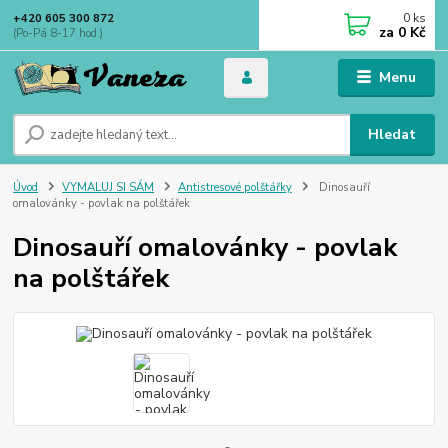
0
ks
+420 605 300 872
za
0 Kč
(Po-Pá 8-17 hod.)
Menu
Hledat
Úvod
VYMALUJ SI SÁM
Antistresové polštářky
Dinosauří
omalovánky - povlak na polštářek
Dinosauří omalovánky - povlak
na polštářek