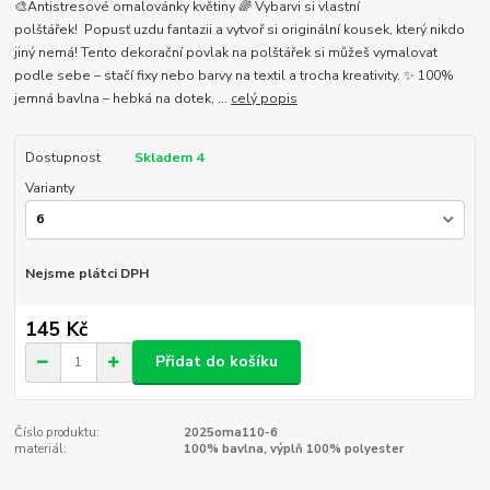
🎨Antistresové omalovánky květiny 🌈 Vybarvi si vlastní
polštářek! Popusť uzdu fantazii a vytvoř si originální kousek, který nikdo
jiný nemá! Tento dekorační povlak na polštářek si můžeš vymalovat
podle sebe – stačí fixy nebo barvy na textil a trocha kreativity. ✨ 100%
jemná bavlna – hebká na dotek, ...
celý popis
Dostupnost
Skladem 4
Varianty
Nejsme plátci DPH
145 Kč
Přidat do košíku
Číslo produktu:
2025oma110-6
materiál:
100% bavlna, výplň 100% polyester