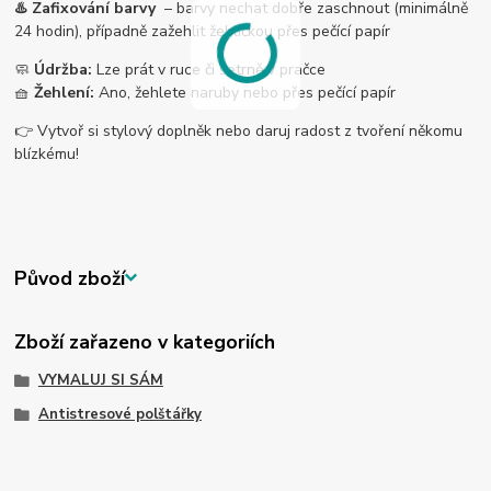
♨️ Zafixování barvy
– barvy nechat dobře zaschnout (minimálně
24 hodin), případně zažehlit žehličkou přes pečící papír
🧼
Údržba:
Lze prát v ruce či šetrně v pračce
🧺
Žehlení:
Ano, žehlete naruby nebo přes pečící papír
👉 Vytvoř si stylový doplněk nebo daruj radost z tvoření někomu
blízkému!
Původ zboží
Zboží zařazeno v kategoriích
VYMALUJ SI SÁM
Antistresové polštářky