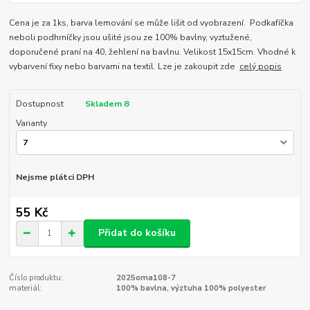
Cena je za 1ks, barva lemování se může lišit od vyobrazení. Podkafíčka
neboli podhrníčky jsou ušité jsou ze 100% bavlny, vyztužené,
doporučené praní na 40, žehlení na bavlnu. Velikost 15x15cm. Vhodné k
vybarvení fixy nebo barvami na textil. Lze je zakoupit zde
celý popis
Dostupnost
Skladem 8
Varianty
Nejsme plátci DPH
55 Kč
Přidat do košíku
Číslo produktu:
2025oma108-7
materiál:
100% bavlna, výztuha 100% polyester