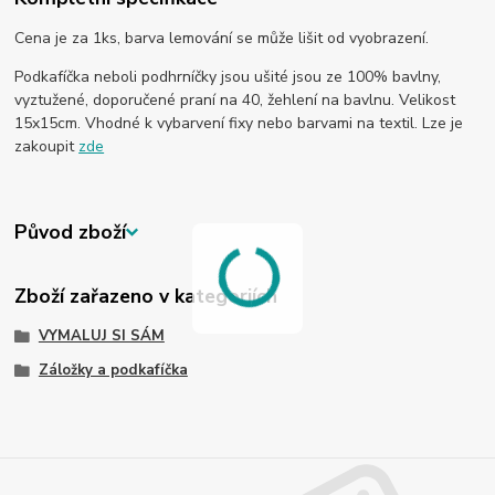
Cena je za 1ks, barva lemování se může lišit od vyobrazení.
Podkafíčka neboli podhrníčky jsou ušité jsou ze 100% bavlny,
vyztužené, doporučené praní na 40, žehlení na bavlnu. Velikost
15x15cm. Vhodné k vybarvení fixy nebo barvami na textil. Lze je
zakoupit
zde
Původ zboží
Zboží zařazeno v kategoriích
VYMALUJ SI SÁM
Záložky a podkafíčka