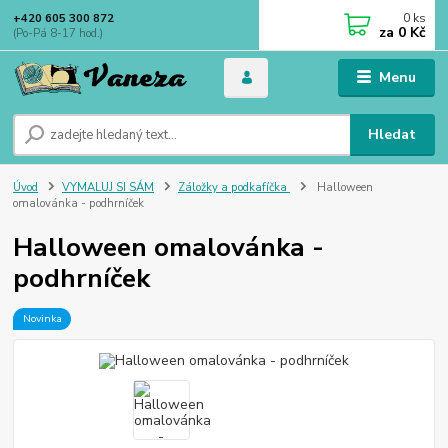
0
ks
+420 605 300 872
za
0 Kč
(Po-Pá 8-17 hod.)
Menu
Hledat
Úvod
VYMALUJ SI SÁM
Záložky a podkafíčka
Halloween
omalovánka - podhrníček
Halloween omalovánka -
podhrníček
Novinka