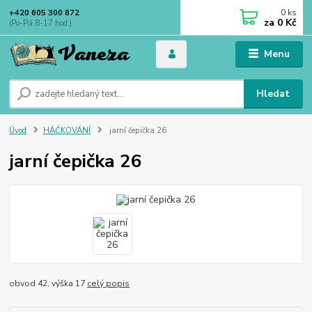
0
ks
+420 605 300 872
za
0 Kč
(Po-Pá 8-17 hod.)
Menu
Hledat
Úvod
HÁČKOVÁNÍ
jarní čepička 26
jarní čepička 26
obvod 42, výška 17
celý popis