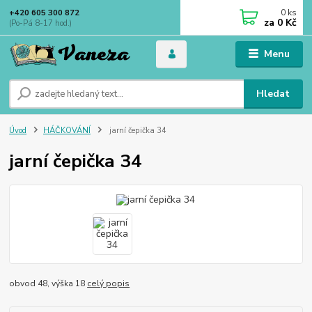
0
ks
+420 605 300 872
za
0 Kč
(Po-Pá 8-17 hod.)
Menu
Hledat
Úvod
HÁČKOVÁNÍ
jarní čepička 34
jarní čepička 34
obvod 48, výška 18
celý popis