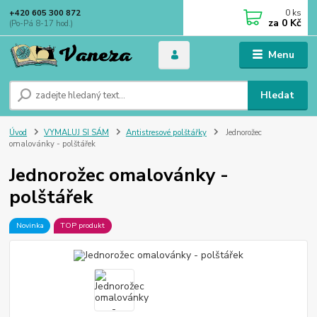
0
ks
+420 605 300 872
za
0 Kč
(Po-Pá 8-17 hod.)
Menu
Hledat
Úvod
VYMALUJ SI SÁM
Antistresové polštářky
Jednorožec
omalovánky - polštářek
Jednorožec omalovánky -
polštářek
Novinka
TOP produkt