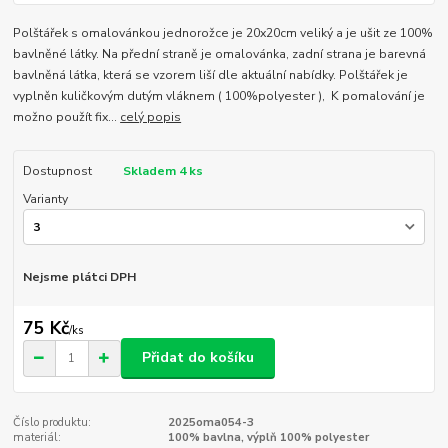
Polštářek s omalovánkou jednorožce je 20x20cm veliký a je ušit ze 100%
bavlněné látky. Na přední straně je omalovánka, zadní strana je barevná
bavlněná látka, která se vzorem liší dle aktuální nabídky. Polštářek je
vyplněn kuličkovým dutým vláknem ( 100%polyester ), K pomalování je
možno použít fix...
celý popis
Dostupnost
Skladem 4 ks
Varianty
Nejsme plátci DPH
75 Kč
/
ks
Přidat do košíku
Číslo produktu:
2025oma054-3
materiál:
100% bavlna, výplň 100% polyester