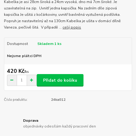
Kabelka je asi 28cm široká a 24cm vysoká, dno má 7cm široké. Je
uzavíratelná na zip. Uvnitř jedna kapsička. Na zadním díle zipová
kapsička Je ušitá z kočárkoviny, uvnitř bavlněná vyztužená podšívka.
Popruh je nastavitelný až na 130cm Kabelka je ušita v domácí dílně
Vaneza, pečlivě šitá. V případě ...
celý popis
Dostupnost
Skladem 1 ks
Nejsme plátci DPH
420 Kč
/
ks
Přidat do košíku
Číslo produktu:
24ka012
Doprava
objednávky odesílám každý pracovní den