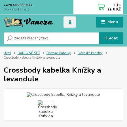
0
ks
+420 605 300 872
za
0 Kč
(Po-Pá 8-17 hod.)
Menu
Hledat
Úvod
BAREVNÉ ŠITÍ
Barevné kabelky
Dámské kabelky
Crossbody kabelka Knížky a levandule
Crossbody kabelka Knížky a
levandule