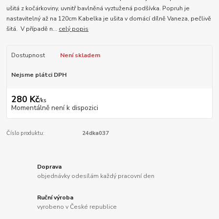
ušitá z kočárkoviny, uvnitř bavlněná vyztužená podšívka. Popruh je
nastavitelný až na 120cm Kabelka je ušita v domácí dílně Vaneza, pečlivě
šitá. V případě n...
celý popis
Dostupnost
Není skladem
Nejsme plátci DPH
280 Kč
/
ks
Momentálně není k dispozici
Číslo produktu:
24dka037
Doprava
objednávky odesílám každý pracovní den
Ruční výroba
vyrobeno v České republice