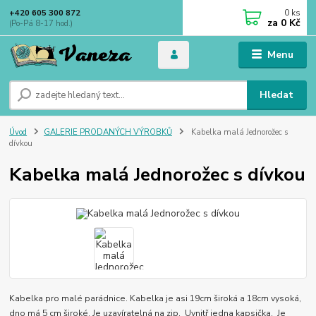
0
ks
+420 605 300 872
za
0 Kč
(Po-Pá 8-17 hod.)
Menu
Hledat
Úvod
GALERIE PRODANÝCH VÝROBKŮ
Kabelka malá Jednorožec s
dívkou
Kabelka malá Jednorožec s dívkou
Kabelka pro malé parádnice. Kabelka je asi 19cm široká a 18cm vysoká,
dno má 5 cm široké. Je uzavíratelná na zip. Uvnitř jedna kapsička. Je