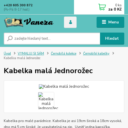
0
ks
+420 605 300 872
za
0 Kč
(Po-Pá 8-17 hod.)
Menu
Hledat
Úvod
VYMALUJ SI SÁM
Černobílá kolekce
Černobílé kabelky
Kabelka malá Jednorožec
Kabelka malá Jednorožec
Kabelka pro malé parádnice. Kabelka je asi 19cm široká a 18cm vysoká,
dno má 5 cm široké. Je uzavíratelná na zip. Uvnitř jedna kapsička.