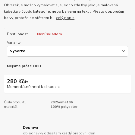
Obrázek je možno vymalovat a je jedno zda fixy, jako je malovaná
kabelka v úvodu kategorie, nebo barvami na textil. Přesto doporučuji
barvy, protože se stětcem b...
celý popis
Dostupnost
Není skladem
Varianty
Nejsme plátci DPH
280 Kč
/
ks
Momentálně není k dispozici
Číslo produktu:
2025oma106
materiál:
100% polyester
Doprava
objednávky odesílám každý pracovní den