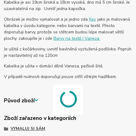
Kabelka je asi 19cm široká a 18cm vysoká, dno má 5 cm široké. Je
uzavíratelná na zip. Uvnitř jedna kapsička.
Obrázek je možno vymalovat a je jedno zda
fixy
, jako je malovaná
kabelka v úvodu kategorie, nebo barvami na textil. Přesto
doporučuji barvy, protože se stětcem budou lépe malovat větší
plochy. zakoupíte je i zde
Barvy na textil | Vaneza
Je ušitá z kočárkoviny, uvnitř bavlněná vyztužená podšívka. Popruh
je nastavitelný až na 120cm
Kabelka je ušita v domácí dílně Vaneza, pečlivě šitá.
V případě nutnosti doporučuji pouze otřít vlhkým hadříkem.
Původ zboží
Zboží zařazeno v kategoriích
VYMALUJ SI SÁM