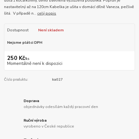
ušitá z kočárkoviny, uvnitř bavlněná vyztužená podšívka. Popruh je
nastavitelný až na 120cm Kabelka je ušita v domácí dílně Vaneza, pečlivě
šitá. V případě n...
celý popis
Dostupnost
Není skladem
Nejsme plátci DPH
250 Kč
/
ks
Momentálně není k dispozici
Číslo produktu:
ka027
Doprava
objednávky odesílám každý pracovní den
Ruční výroba
vyrobeno v České republice