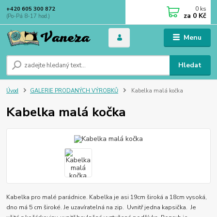
0
ks
+420 605 300 872
za
0 Kč
(Po-Pá 8-17 hod.)
Menu
Hledat
Úvod
GALERIE PRODANÝCH VÝROBKŮ
Kabelka malá kočka
Kabelka malá kočka
Kabelka pro malé parádnice. Kabelka je asi 19cm široká a 18cm vysoká,
dno má 5 cm široké. Je uzavíratelná na zip. Uvnitř jedna kapsička. Je