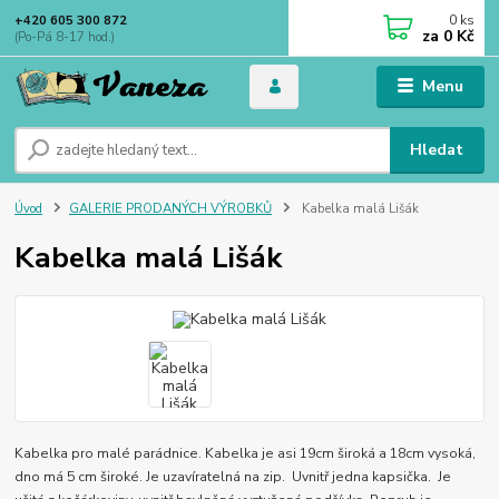
0
ks
+420 605 300 872
za
0 Kč
(Po-Pá 8-17 hod.)
Menu
Hledat
Úvod
GALERIE PRODANÝCH VÝROBKŮ
Kabelka malá Lišák
Kabelka malá Lišák
Kabelka pro malé parádnice. Kabelka je asi 19cm široká a 18cm vysoká,
dno má 5 cm široké. Je uzavíratelná na zip. Uvnitř jedna kapsička. Je