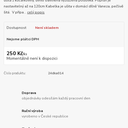
ušitá z kočárkoviny, uvnitř bavlněná vyztužená podšívka. Popruh je
nastavitelný až na 120cm Kabelka je ušita v domácí dílně Vaneza, pečlivě
šitá. V přípa...
celý popis
Dostupnost
Není skladem
Nejsme plátci DPH
250 Kč
/
ks
Momentálně není k dispozici
Číslo produktu:
24dka014
Doprava
objednávky odesílám každý pracovní den
Ruční výroba
vyrobeno v České republice