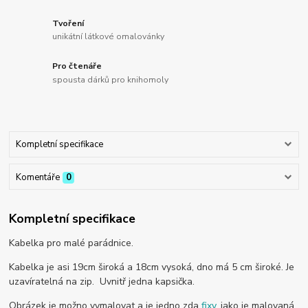
Tvoření
unikátní látkové omalovánky
Pro čtenáře
spousta dárků pro knihomoly
Kompletní specifikace
Komentáře
0
Kompletní specifikace
Kabelka pro malé parádnice.
Kabelka je asi 19cm široká a 18cm vysoká, dno má 5 cm široké. Je
uzavíratelná na zip. Uvnitř jedna kapsička.
Obrázek je možno vymalovat a je jedno zda
fixy
, jako je malovaná