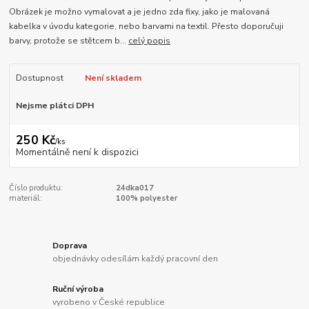
Obrázek je možno vymalovat a je jedno zda fixy, jako je malovaná
kabelka v úvodu kategorie, nebo barvami na textil. Přesto doporučuji
barvy, protože se stětcem b...
celý popis
Dostupnost
Není skladem
Nejsme plátci DPH
250 Kč
/
ks
Momentálně není k dispozici
Číslo produktu:
24dka017
materiál:
100% polyester
Doprava
objednávky odesílám každý pracovní den
Ruční výroba
vyrobeno v České republice