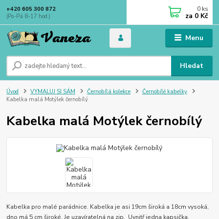
0
ks
+420 605 300 872
za
0 Kč
(Po-Pá 8-17 hod.)
Menu
Hledat
Úvod
VYMALUJ SI SÁM
Černobílá kolekce
Černobílé kabelky
Kabelka malá Motýlek černobílý
Kabelka malá Motýlek černobílý
Kabelka pro malé parádnice. Kabelka je asi 19cm široká a 18cm vysoká,
dno má 5 cm široké. Je uzavíratelná na zip. Uvnitř jedna kapsička.