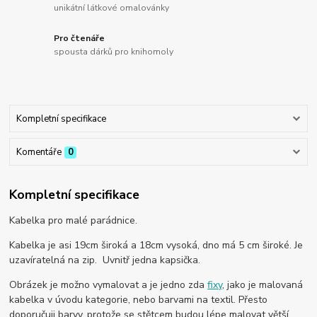
unikátní látkové omalovánky
Pro čtenáře
spousta dárků pro knihomoly
Kompletní specifikace
Komentáře
0
Kompletní specifikace
Kabelka pro malé parádnice.
Kabelka je asi 19cm široká a 18cm vysoká, dno má 5 cm široké. Je
uzavíratelná na zip. Uvnitř jedna kapsička.
Obrázek je možno vymalovat a je jedno zda
fixy
, jako je malovaná
kabelka v úvodu kategorie, nebo barvami na textil. Přesto
doporučuji barvy, protože se stětcem budou lépe malovat větší