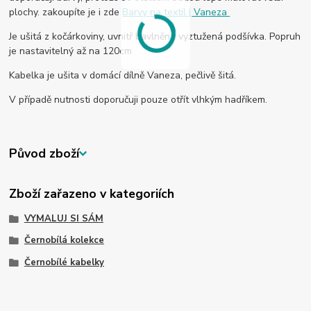
plochy. zakoupíte je i zde
Barvy na textil | Vaneza
Je ušitá z kočárkoviny, uvnitř bavlněná vyztužená podšívka. Popruh
je nastavitelný až na 120cm
Kabelka je ušita v domácí dílně Vaneza, pečlivě šitá.
V případě nutnosti doporučuji pouze otřít vlhkým hadříkem.
Původ zboží
Zboží zařazeno v kategoriích
VYMALUJ SI SÁM
Černobílá kolekce
Černobílé kabelky