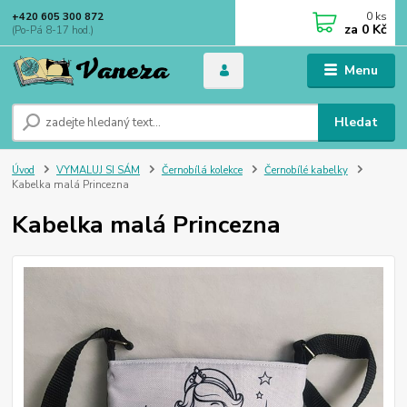
0
ks
+420 605 300 872
za
0 Kč
(Po-Pá 8-17 hod.)
Menu
Hledat
Úvod
VYMALUJ SI SÁM
Černobílá kolekce
Černobílé kabelky
Kabelka malá Princezna
Kabelka malá Princezna