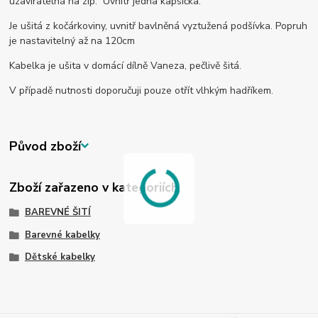
uzavíratelná na zip. Uvnitř jedna kapsička.
Je ušitá z kočárkoviny, uvnitř bavlněná vyztužená podšívka. Popruh
je nastavitelný až na 120cm
Kabelka je ušita v domácí dílně Vaneza, pečlivě šitá.
V případě nutnosti doporučuji pouze otřít vlhkým hadříkem.
Původ zboží
Zboží zařazeno v kategoriích
BAREVNÉ ŠITÍ
Barevné kabelky
Dětské kabelky