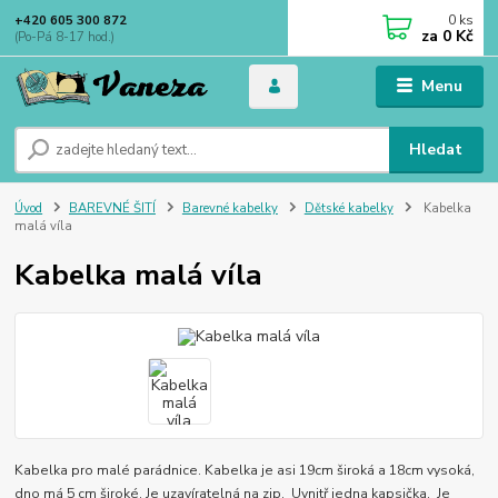
0
ks
+420 605 300 872
za
0 Kč
(Po-Pá 8-17 hod.)
Menu
Hledat
Úvod
BAREVNÉ ŠITÍ
Barevné kabelky
Dětské kabelky
Kabelka
malá víla
Kabelka malá víla
Kabelka pro malé parádnice. Kabelka je asi 19cm široká a 18cm vysoká,
dno má 5 cm široké. Je uzavíratelná na zip. Uvnitř jedna kapsička. Je