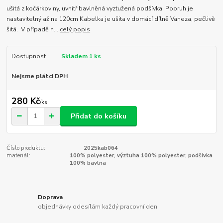
ušitá z kočárkoviny, uvnitř bavlněná vyztužená podšívka. Popruh je
nastavitelný až na 120cm Kabelka je ušita v domácí dílně Vaneza, pečlivě
šitá. V případě n...
celý popis
Dostupnost
Skladem 1 ks
Nejsme plátci DPH
280 Kč
/
ks
Přidat do košíku
Číslo produktu:
2025kab064
materiál:
100% polyester, výztuha 100% polyester, podšívka
100% bavlna
Doprava
objednávky odesílám každý pracovní den