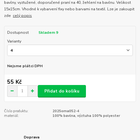
bavlny, vyztužené, doporučené praní na 40, žehlení na bavlnu. Velikost
15x15cm. Vhodné k vybarvení fixy nebo barvami na textil. Lze je zakoupit
zde
celý popis
Dostupnost
Skladem 9
Varianty
Nejsme plátci DPH
55 Kč
Přidat do košíku
Číslo produktu:
2025oma052-4
materiál:
100% bavlna, výztuha 100% polyester
Doprava