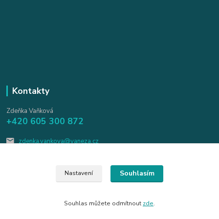
Kontakty
Zdeňka Vaňková
+420 605 300 872
zdenka.vankova@vaneza.cz
Souhlasím
Nastavení
Souhlas můžete odmítnout
zde
.
Vytvořeno na
Eshop-rychle.cz