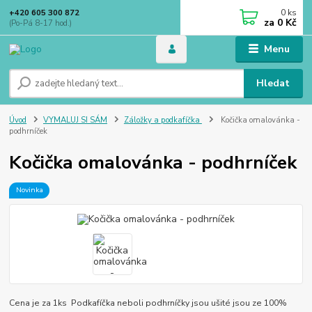
0
ks
+420 605 300 872
za
0 Kč
(Po-Pá 8-17 hod.)
Menu
Hledat
Úvod
VYMALUJ SI SÁM
Záložky a podkafíčka
Kočička omalovánka -
podhrníček
Kočička omalovánka - podhrníček
Novinka
Cena je za 1ks Podkafíčka neboli podhrníčky jsou ušité jsou ze 100%