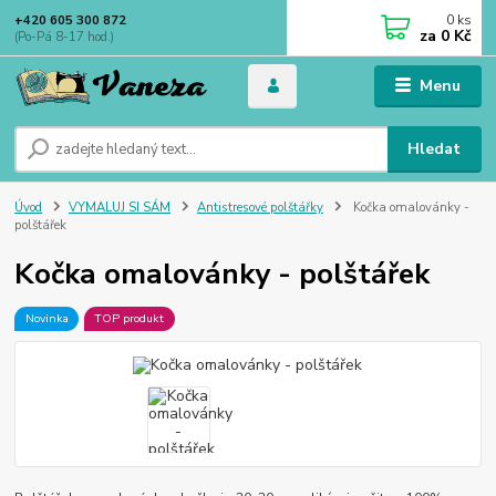
0
ks
+420 605 300 872
za
0 Kč
(Po-Pá 8-17 hod.)
Menu
Hledat
Úvod
VYMALUJ SI SÁM
Antistresové polštářky
Kočka omalovánky -
polštářek
Kočka omalovánky - polštářek
Novinka
TOP produkt