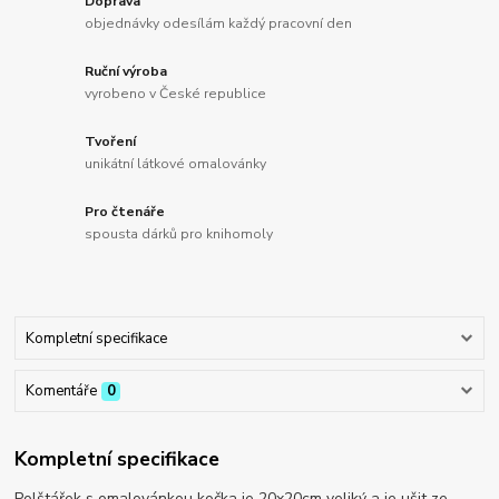
Doprava
objednávky odesílám každý pracovní den
Ruční výroba
vyrobeno v České republice
Tvoření
unikátní látkové omalovánky
Pro čtenáře
spousta dárků pro knihomoly
Kompletní specifikace
Komentáře
0
Kompletní specifikace
Polštářek s omalovánkou kočka je 20x20cm veliký a je ušit ze