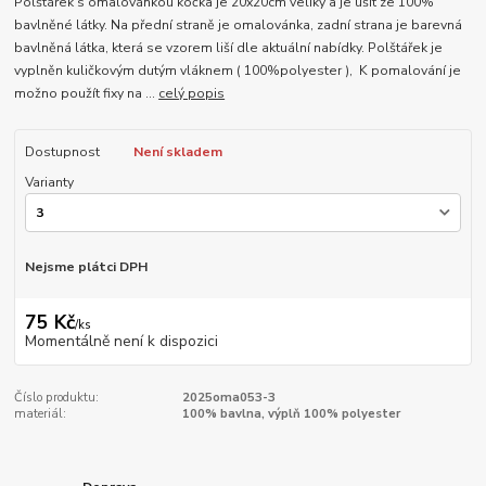
Polštářek s omalovánkou kočka je 20x20cm veliký a je ušit ze 100%
bavlněné látky. Na přední straně je omalovánka, zadní strana je barevná
bavlněná látka, která se vzorem liší dle aktuální nabídky. Polštářek je
vyplněn kuličkovým dutým vláknem ( 100%polyester ), K pomalování je
možno použít fixy na ...
celý popis
Dostupnost
Není skladem
Varianty
Nejsme plátci DPH
75 Kč
/
ks
Momentálně není k dispozici
Číslo produktu:
2025oma053-3
materiál:
100% bavlna, výplň 100% polyester