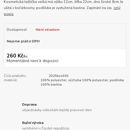
Kosmetická taštička velká má výšku 12cm, šířka 22cm, dno široké 8cm Je
ušitá z kočárkoviny, podšívka je vyztužená bavlna. Zapínání na zip.
celý
popis
Dostupnost
Není skladem
Nejsme plátci DPH
260 Kč
/
ks
Momentálně není k dispozici
Číslo produktu:
2025kos030
materiál:
100% polyester, výztuha 100% polyester, podšívka
100% bavlna
Doprava
objednávky odesílám každý pracovní den
Ruční výroba
vyrobeno v České republice