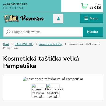
0
ks
+420 605 300 872
za
0 Kč
(Po-Pá 8-17 hod.)
Menu
Hledat
Úvod
BAREVNÉ ŠITÍ
Kosmetické taštičky
Kosmetická taštička velká
Pampeliška
Kosmetická taštička velká
Pampeliška