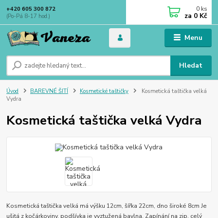
0
ks
+420 605 300 872
za
0 Kč
(Po-Pá 8-17 hod.)
Menu
Hledat
Úvod
BAREVNÉ ŠITÍ
Kosmetické taštičky
Kosmetická taštička velká
Vydra
Kosmetická taštička velká Vydra
Kosmetická taštička velká má výšku 12cm, šířka 22cm, dno široké 8cm Je
ušitá z kočárkoviny, podšívka je vyztužená bavlna. Zapínání na zip.
celý