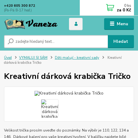
0
ks
+420 605 300 872
za
0 Kč
(Po-Pá 8-17 hod.)
Menu
Hledat
Úvod
VYMALUJ SI SÁM
Děti malují - kreativní sady
Kreativní
dárková krabička Tričko
Kreativní dárková krabička Tričko
Velikost trička prosím uveďte do poznámky. Na výběr je 110, 122, 134 a
146. Dárkové balení pro vaše kreativní tvoření. V balíčku najdete bílé