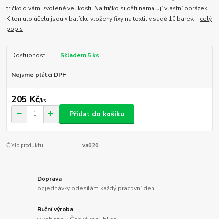
tričko o vámi zvolené velikosti. Na tričko si děti namalují vlastní obrázek.
K tomuto účelu jsou v balíčku vloženy fixy na textil v sadě 10 barev.
celý
popis
Dostupnost
Skladem 5 ks
Nejsme plátci DPH
205 Kč
/
ks
Přidat do košíku
Číslo produktu:
va020
Doprava
objednávky odesílám každý pracovní den
Ruční výroba