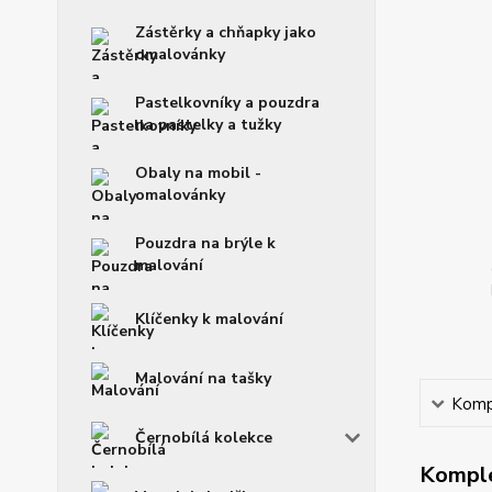
Zástěrky a chňapky jako
omalovánky
Pastelkovníky a pouzdra
na pastelky a tužky
Obaly na mobil -
omalovánky
Pouzdra na brýle k
malování
Klíčenky k malování
Malování na tašky
Kompl
Černobílá kolekce
Komple