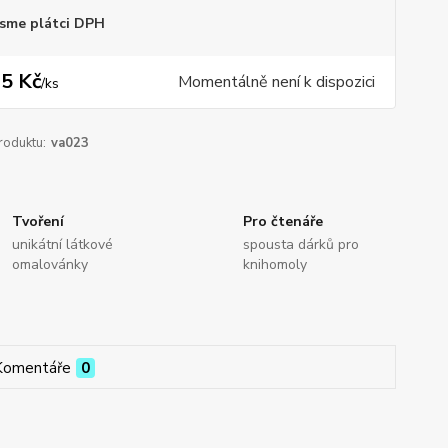
sme plátci DPH
5 Kč
Momentálně není k dispozici
/
ks
roduktu:
va023
Tvoření
Pro čtenáře
unikátní látkové
spousta dárků pro
omalovánky
knihomoly
Komentáře
0