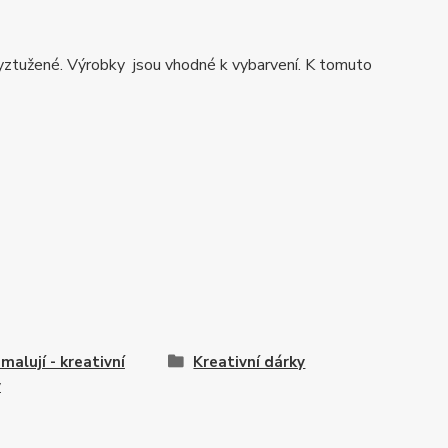
 vyztužené. Výrobky jsou vhodné k vybarvení. K tomuto
 malují - kreativní
Kreativní dárky
y