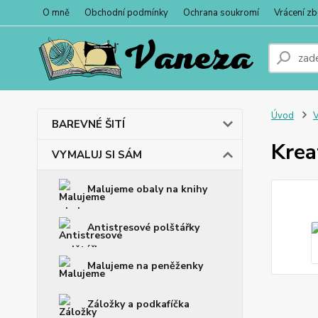
O mně
Obchodní podmínky
Ochrana soukromí
Vrácení zb
Úvod
BAREVNÉ ŠITÍ
Krea
VYMALUJ SI SÁM
Malujeme obaly na knihy
Antistresové polštářky
Malujeme na peněženky
Záložky a podkafíčka