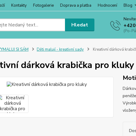
oží
Kontakty
Fotogalerie
Doprava a platba
Hodnocení
Blog
Nevíte
Hledat
+420
(Po-Pá
VYMALUJ SI SÁM
Děti malují - kreativní sady
Kreativní dárková krabič
tivní dárková krabička pro kluky
Moti
Dárkov
peněže
Výrobk
vložen
Dos