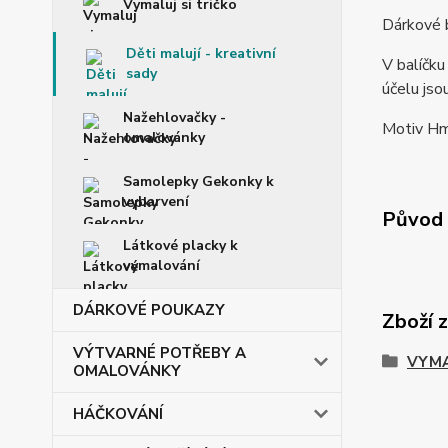
Vymaluj si tričko
Dárkové b
Děti malují - kreativní
V balíčku
sady
účelu jso
Nažehlovačky -
Motiv Hm
omalovánky
Samolepky Gekonky k
vybarvení
Původ 
Látkové placky k
vymalování
DÁRKOVÉ POUKAZY
Zboží 
VÝTVARNÉ POTŘEBY A
VYMA
OMALOVÁNKY
HÁČKOVÁNÍ