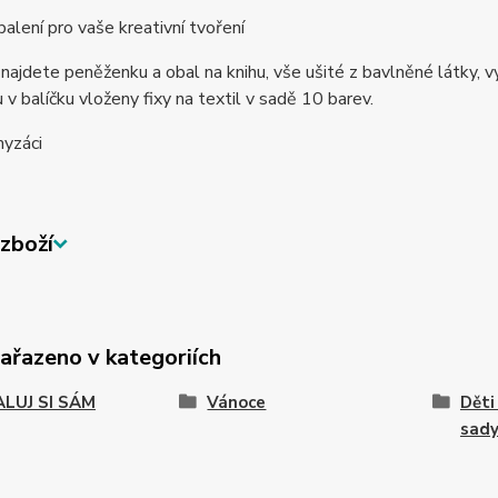
alení pro vaše kreativní tvoření
 najdete peněženku a obal na knihu, vše ušité z bavlněné látky,
u v balíčku vloženy fixy na textil v sadě 10 barev.
yzáci
zboží
zařazeno v kategoriích
LUJ SI SÁM
Vánoce
Děti
sad