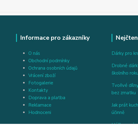
Informace pro zákazníky
Nejčten
O nás
Dárky pro kn
Obchodní podmínky
Drobné dárky
Ochrana osobních údajů
školního rok
Vrácení zboží
Fotogalerie
Tvořivé dílny
Kontakty
bez zmatku
Doprava a platba
Reklamace
Jak prát kuc
Hodnoceni
účinně
Háčkovaný a