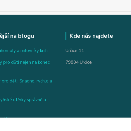
ější na blogu
Kde nás najdete
ihomoly a milovníky knih
Určice 11
 pro děti nejen na konec
79804 Určice
u
 pro děti: Snadno, rychle a
hyňské utěrky správně a
nděl