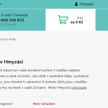
Přihlášení
 si rady? Zavolejte.
0
ks
 605 300 872
za
0 Kč
 8-17 hod.)
ka pro kluky
v Hmyzáci
é balení pro vaše kreativní tvoření V balíčku najdete
nku a obal na knihu, vše ušité z bavlněné látky, vyztužené.
y jsou vhodné k vybarvení. K tomuto účelu jsou v balíčku
y fixy na textil v sadě 10 barev. Motiv Hmyzáci
celý popis
tupnost
Není skladem