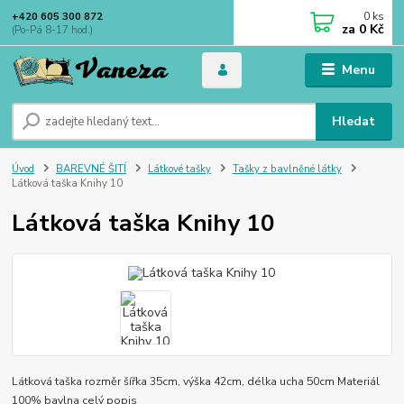
0
ks
+420 605 300 872
za
0 Kč
(Po-Pá 8-17 hod.)
Menu
Hledat
Úvod
BAREVNÉ ŠITÍ
Látkové tašky
Tašky z bavlněné látky
Látková taška Knihy 10
Látková taška Knihy 10
Látková taška rozměr šířka 35cm, výška 42cm, délka ucha 50cm Materiál
100% bavlna
celý popis