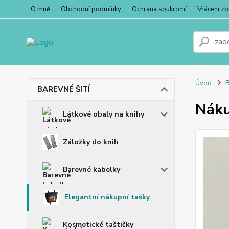
O mně
Obchodní podmínky
Ochrana soukromí
Vrácení zb
Úvod
BAREVNÉ ŠITÍ
Náku
Látkové obaly na knihy
Záložky do knih
Barevné kabelky
Elegantní nákupní tašky
Kosmetické taštičky