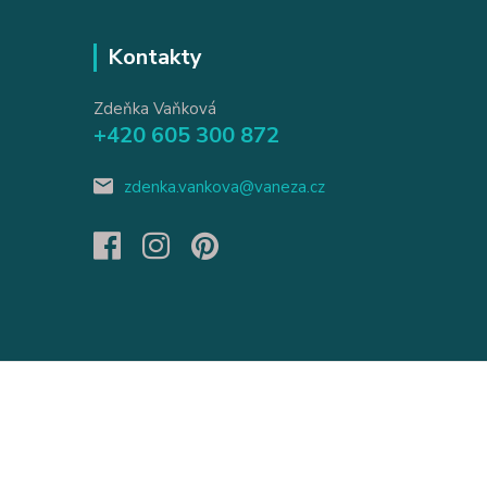
Kontakty
Zdeňka Vaňková
+420 605 300 872
zdenka.vankova@vaneza.cz