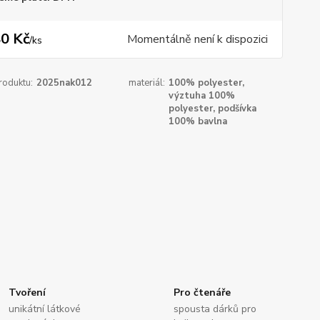
0 Kč
Momentálně není k dispozici
/
ks
roduktu:
2025nak012
materiál:
100% polyester,
výztuha 100%
polyester, podšívka
100% bavlna
Tvoření
Pro čtenáře
unikátní látkové
spousta dárků pro