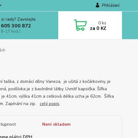
Přihlášení
 si rady? Zavolejte.
0
ks
 605 300 872
za
0 Kč
 8-17 hod.)
ách
í taška, z domácí dílny Vaneza, je ušitá z kočárkoviny, je
ná, podšívka je z bavlněné látky. Uvnitř kapsička. Šířka
 je 41cm, výška 41cm a celková délka ucha je 62cm. Šířka
m. Zapínání na zip.
celý popis
tupnost
Není skladem
sme plátci DPH