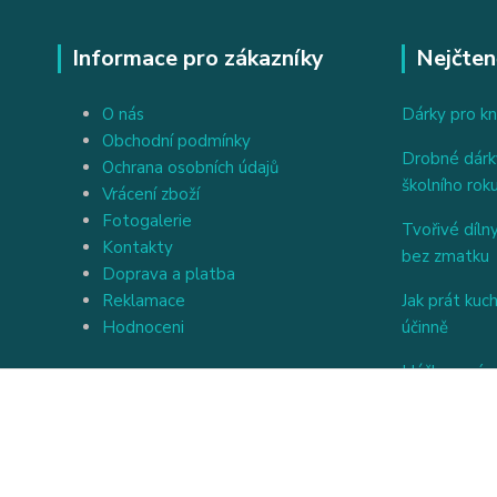
Informace pro zákazníky
Nejčten
O nás
Dárky pro kn
Obchodní podmínky
Drobné dárky
Ochrana osobních údajů
školního rok
Vrácení zboží
Fotogalerie
Tvořivé dílny
Kontakty
bez zmatku
Doprava a platba
Reklamace
Jak prát kuc
Hodnoceni
účinně
Háčkovaný a