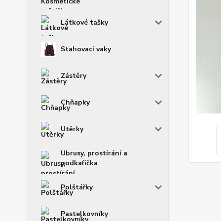
Látkové tašky
Stahovací vaky
Zástěry
Chňapky
Utěrky
Ubrusy, prostírání a
podkafíčka
Polštářky
Pastelkovníky