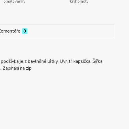
omalovánky
knihomoly
Komentáře
0
 podšívka je z bavlněné látky. Uvnitř kapsička. Šířka
Zapínání na zip.