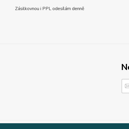
Zásilkovnou i PPL odesílám denně
N