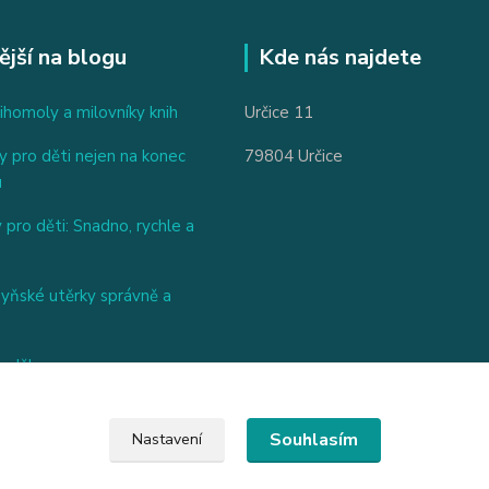
ější na blogu
Kde nás najdete
ihomoly a milovníky knih
Určice 11
 pro děti nejen na konec
79804 Určice
u
 pro děti: Snadno, rychle a
hyňské utěrky správně a
nděl
Souhlasím
Nastavení